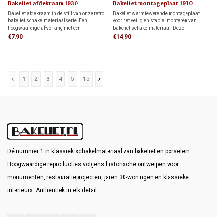
Bakeliet afdekraam 1930
Bakeliet montageplaat 1930
Bakeliet afdekraam in de stijl van onze retro
Bakeliet warmtewerende montageplaat
bakeliet schakelmateriaalserie. Een
voor het veilig en stabiel monteren van
hoogwaardige afwerking met een
bakeliet schakelmateriaal. Deze
authentieke uitstraling.
montageplaat past op één inbouwdoos,
€7,90
€14,90
maar kan ook direct op de wand worden
gemonteerd.
1
2
3
4
5
15
Dé nummer 1 in klassiek schakelmateriaal van bakeliet en porselein.
Hoogwaardige reproducties volgens historische ontwerpen voor
monumenten, restauratieprojecten, jaren 30-woningen en klassieke
interieurs. Authentiek in elk detail.