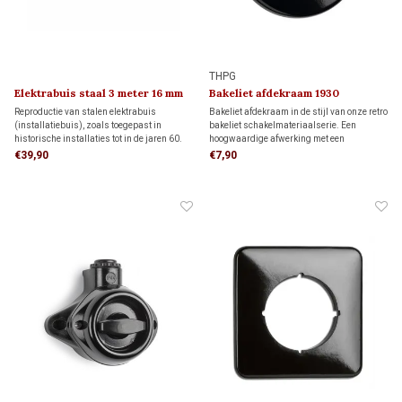
THPG
Elektrabuis staal 3 meter 16 mm
Bakeliet afdekraam 1930
Reproductie van stalen elektrabuis
Bakeliet afdekraam in de stijl van onze retro
(installatiebuis), zoals toegepast in
bakeliet schakelmateriaalserie. Een
historische installaties tot in de jaren 60.
hoogwaardige afwerking met een
De metalen buis heeft een druksterkte van
authentieke uitstraling.
€39,90
€7,90
1250 N/5 cm. Transportkosten binnen
Nederland bedragen € 99,- of afhalen in
Hendrik-Ido-Ambacht