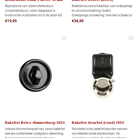
schakelaar 1930
Reproductie van stalen elektrabuis
Bakeliet wisselschakelaar voor enkelpolige
(installatiebuis), zoals toegepast in
en wisselschakeling (hotel):
historische installaties tot in de jaren 60.
Enkelpolige schakeling: hiermee schakel je
De metalen buis heeft een druksterkte van
een lamp vanaf één schakelaar aan en uit.
€19,90
€34,90
1250 N/5 cm. Transportkosten binnen
Wisselschakeling: hiermee schakel je een
Nederland bedragen € 99,- of afhalen in
lamp vanaf twee verschillende schakelaars
Hendrik-Ido-Ambacht
aan en uit.
Bakeliet Retro dimmerknop 1930
Bakeliet deurbel (rond) 1930
Inbouw dimmerknopset van zwart bakeliet
Een elektrische bakeliet deurbel met een
met een authentieke zijdeglans afwerking.
vernikkelde ronde klankschaal. De