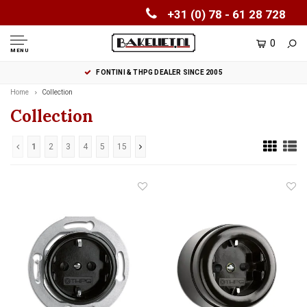
+31 (0) 78 - 61 28 728
0
MENU
FONTINI & THPG DEALER SINCE 2005
Home
Collection
Collection
1
2
3
4
5
15