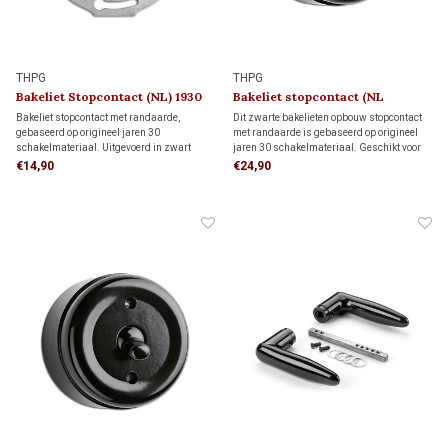
THPG
THPG
Bakeliet Stopcontact (NL) 1930
Bakeliet stopcontact (NL
kindveilig) 1930
Bakeliet stopcontact met randaarde,
Dit zwarte bakelieten opbouw stopcontact
gebaseerd op origineel jaren 30
met randaarde is gebaseerd op origineel
schakelmateriaal. Uitgevoerd in zwart
jaren 30 schakelmateriaal. Geschikt voor
bakeliet en geschikt voor standaard
bedrading via de achterzijde (wandinvoer)
€14,90
€24,90
inbouwdozen. Voor monumenten, jaren 30-
of een opbouw-elektrabuis of kabel. Met de
woningen en klassieke interieurs met
authentieke uitstraling van de jaren 30.
karakter.