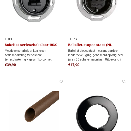
THPG
THPG
Bakeliet serieschakelaar 1930
Bakeliet stopcontact (NL
kindveilig) 1930
Met deze schakelaar kun je een
Bakeliet stopcontact met randaarde en
serieschakeling toepassen:
kinderbeveiliging, gebaseerd op origineel
Serieschakeling – geschikt voor het
jaren 30 schakelmateriaal. Uitgevoerd in
onafhankelijk schakelen van twee
zwart bakeliet en geschikt voor standaard
€39,90
€17,90
lichtpunten vanuit één schakelaar.
inbouwdozen. Voor monumenten, jaren 30-
Niet geschikt voor wissel- of
woningen en klassieke interieurs met
kruisschakelingen.
karakter.