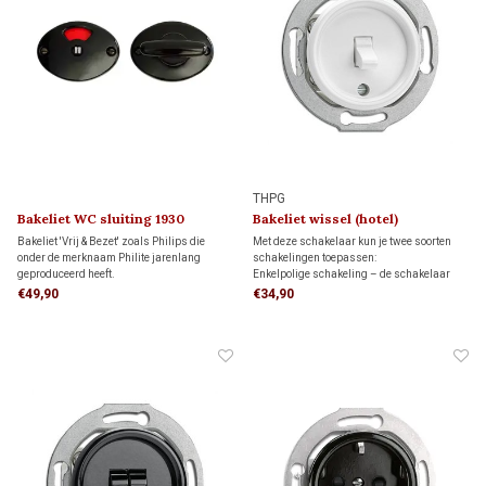
THPG
Bakeliet WC sluiting 1930
Bakeliet wissel (hotel)
schakelaar 1930
Bakeliet 'Vrij & Bezet' zoals Philips die
Met deze schakelaar kun je twee soorten
onder de merknaam Philite jarenlang
schakelingen toepassen:
geproduceerd heeft.
Enkelpolige schakeling – de schakelaar
bedient een lamp of lampgroep.
€49,90
€34,90
Wisselschakeling (hotelschakeling) – twee
schakelaars bedienen een lamp of
lampgroep vanaf twee schakellocaties.