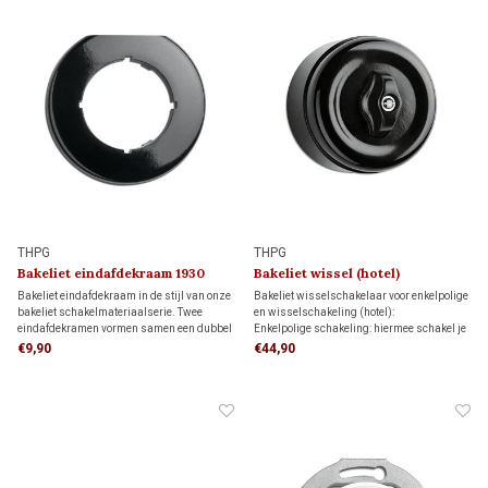
THPG
THPG
Bakeliet eindafdekraam 1930
Bakeliet wissel (hotel)
schakelaar 1930
Bakeliet eindafdekraam in de stijl van onze
Bakeliet wisselschakelaar voor enkelpolige
bakeliet schakelmateriaalserie. Twee
en wisselschakeling (hotel):
eindafdekramen vormen samen een dubbel
Enkelpolige schakeling: hiermee schakel je
afdekraam. Samen met een
een lamp vanaf één schakelaar aan en uit.
€9,90
€44,90
middenafdekraam ontstaat een driedelig
Wisselschakeling: hiermee schakel je een
afdekraam.
lamp vanaf twee verschillende schakelaars
aan en uit.