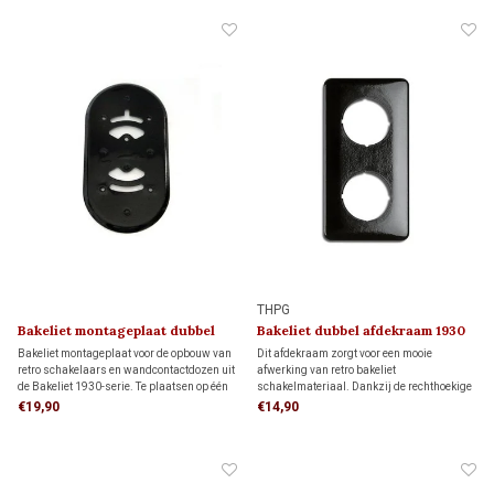
karakter.
THPG
Bakeliet montageplaat dubbel
Bakeliet dubbel afdekraam 1930
1930
Bakeliet montageplaat voor de opbouw van
Dit afdekraam zorgt voor een mooie
retro schakelaars en wandcontactdozen uit
afwerking van retro bakeliet
de Bakeliet 1930-serie. Te plaatsen op één
schakelmateriaal. Dankzij de rechthoekige
inbouwdoos of direct op de wand. Voor een
vorm biedt het meer dekking rondom de
€19,90
€14,90
veilige montage op brandbare en oneffen
inbouwdoos dan een rond afdekraam,
ondergronden.
ideaal als je de muur al netjes hebt
afgewerkt en niet meer wilt bijwerken.