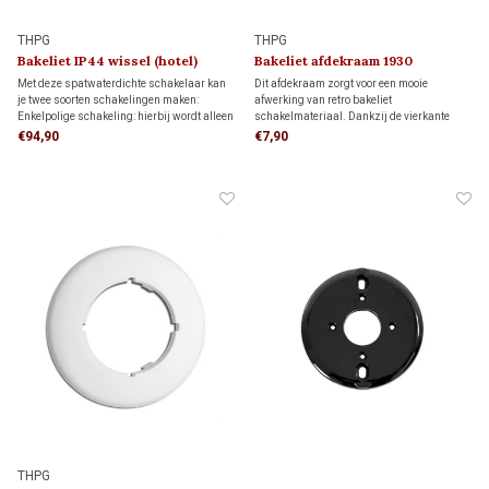
THPG
THPG
Bakeliet IP44 wissel (hotel)
Bakeliet afdekraam 1930
schakelaar 1940
Met deze spatwaterdichte schakelaar kan
Dit afdekraam zorgt voor een mooie
je twee soorten schakelingen maken:
afwerking van retro bakeliet
Enkelpolige schakeling: hierbij wordt alleen
schakelmateriaal. Dankzij de vierkante
de stroomvoerende draad onderbroken.
vorm biedt het meer dekking rondom de
€94,90
€7,90
Wisselschakeling (hotelschakeling): twee
inbouwdoos dan een rond afdekraam,
schakelaars bedienen samen één lamp of
ideaal als je de muur al netjes hebt
lampgroep.
afgewerkt en niet meer wilt bijwerken.
THPG