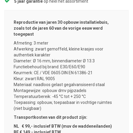
5 jaar garantie
op heel het assortiment
Reproductie van jaren 30 opbouw installatiebuis,
zoals tot de jaren 60 van de vorige eeuw werd
toegepast
Afmeting: 3 meter
Afwerking: zwart gemoffeld, kleine krasjes voor
authentiek karakter
Diameter: Ø 16 mm, binnendiameter Ø 13.3
Functiebehoud bij brand: E30/E60/E90
Keurmerk: CE / VDE 0605 DIN EN 61386-21
Kleur: zwart RAL 9005
Materiaal: naadloos gelast gegalvansiseerd staal
Montagewijze: opbouw dmv pijpzadels
Temperatuurbereik: -45 °C tot + 250 °C
Toepassing: opbouw, toepasbaar in vochtige ruimtes
(niet buigbaar)
Transportkosten van dit product zijn:
NL € 99,- inclusief BTW (muv de waddeneilanden)
BE € 149,- inclusief BTW