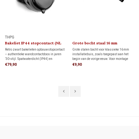
THPG
Bakeliet IP44 stopcontact (NL
Grote bocht staal 16 mm
kindveilig) 1930
Retro zwart bakelieten opbouwstopcontact
Grote stalen bocht voor klassieke 16 mm
– authentieke wandcontactdoos in jaren
installatiebuis, zoals toegepast aan het
’30-stijl. Spatwaterdicht (IP44) en
begin van de vorige eeuw. Voor montage
uitgevoerd met boveninvoer. Het onderblok
aan een buis zijn twee sokken nodig, die
€79,90
€9,90
kan worden omgedraaid, zodat je het
apart besteld moeten worden. Deze sokken
stopcontact ook aansluit wanneer de elektra
vind je hieronder bij de gerelateerde
van onderen komt.
producten.