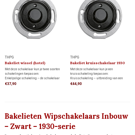
THPG
THPG
Bakeliet wissel (hotel)
Bakeliet kruisschakelaar 1930
schakelaar 1930
Met deze schakelaar kun je twee soorten
Met deze schakelaar kun je een
schakelingen toepassen:
kruisschakeling toepassen:
Enkelpolige schakeling – de schakelaar
Kruisschakeling – uitbreiding van een
bedient een lamp of lampgroep.
wisselschakeling waarmee een lamp of
€37,90
€44,90
Wisselschakeling (hotelschakeling) – twee
lampgroep vanaf drie of meer
schakelaars bedienen een lamp of
schakellocaties wordt bediend met twee
lampgroep vanaf twee schakellocaties.
wisselschakelaars en één of meer
kruisschakelaars.
Bakelieten Wipschakelaars Inbouw
– Zwart – 1930-serie