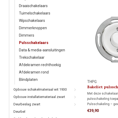
Draaischakelaars
Tuimelschakelaars
Wipschakelaars
Dimmerknoppen
Dimmers
Pulsschakelaars
Data & media-aansluitingen
Trekschakelaar
Afdekramen rechthoekig
Afdekramen rond
Blindplaten
THPG
Bakeliet pulssc
Opbouw schakelmateriaal wit 1930
Met deze schakelaar
Opbouw installatiemateriaal zwart
pulsschakeling toep
Pulsschakeling – geef
Deurbeslag zwart
schakelpuls waarmee
€39,90
Deurbel
domoticasysteem wo