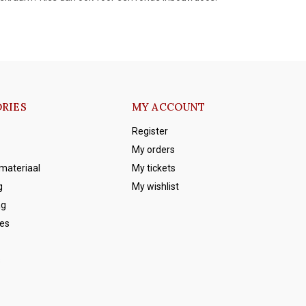
RIES
MY ACCOUNT
Register
My orders
emateriaal
My tickets
g
My wishlist
ag
es
s