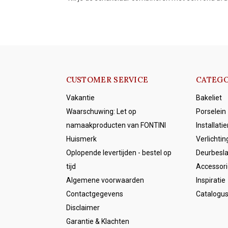
CUSTOMER SERVICE
CATEGO
Vakantie
Bakeliet
Waarschuwing: Let op
Porselein
namaakproducten van FONTINI
Installati
Huismerk
Verlichtin
Oplopende levertijden - bestel op
Deurbesl
tijd
Accessori
Algemene voorwaarden
Inspiratie
Contactgegevens
Catalogu
Disclaimer
Garantie & Klachten