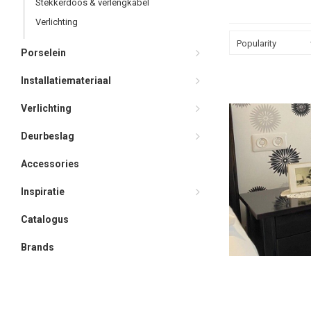
Stekkerdoos & verlengkabel
Niet geschikt voor wi
kruisschakelingen.
Verlichting
Popularity
Porselein
Installatiemateriaal
Verlichting
Deurbeslag
Accessories
Inspiratie
Catalogus
Brands