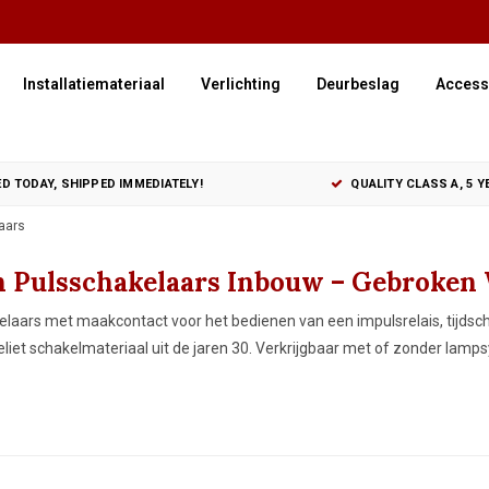
Installatiemateriaal
Verlichting
Deurbeslag
Access
D TODAY, SHIPPED IMMEDIATELY!
QUALITY CLASS A, 5 
aars
n Pulsschakelaars Inbouw – Gebroken W
elaars met maakcontact voor het bedienen van een impulsrelais, tijdsc
keliet schakelmateriaal uit de jaren 30. Verkrijgbaar met of zonder lamp