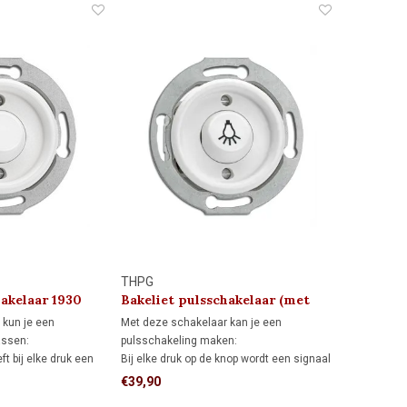
THPG
hakelaar 1930
Bakeliet pulsschakelaar (met
lampsymbool)
 kun je een
Met deze schakelaar kan je een
assen:
pulsschakeling maken:
t bij elke druk een
Bij elke druk op de knop wordt een signaal
 een impulsrelais of
(puls) gestuurd naar bijvoorbeeld een
€39,90
rdt aangestuurd.
dimmodule. Deze schakelaar wordt veel