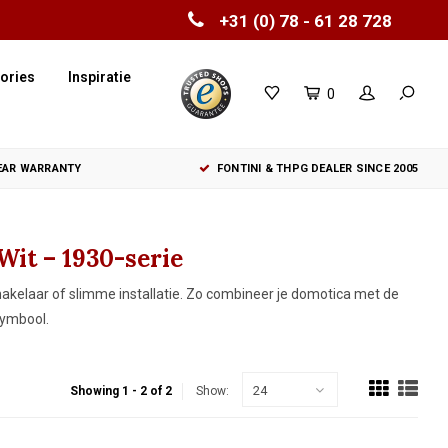
+31 (0) 78 - 61 28 728
ories
Inspiratie
0
YEAR WARRANTY
FONTINI & THPG DEALER SINCE 2005
it – 1930-serie
hakelaar of slimme installatie. Zo combineer je domotica met de
symbool.
24
Showing 1 - 2 of 2
Show: