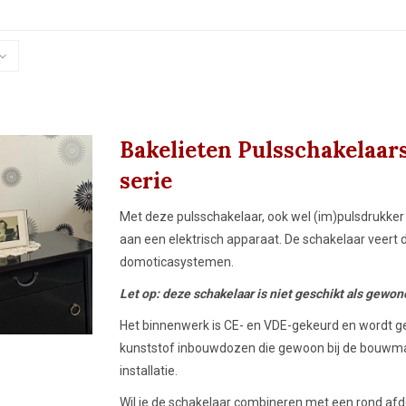
ssel- of
toegepast in domotica-systemen. Niet
geschikt voor wisselschakelingen.
Bakelieten Pulsschakelaar
serie
Met deze pulsschakelaar, ook wel (im)pulsdrukke
aan een elektrisch apparaat. De schakelaar veert d
domoticasystemen.
Let op: deze schakelaar is niet geschikt als gewon
Het binnenwerk is CE- en VDE-gekeurd en wordt ge
kunststof inbouwdozen die gewoon bij de bouwmark
installatie.
Wil je de schakelaar combineren met een rond af