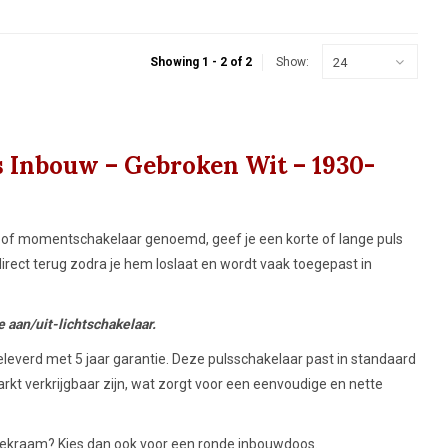
24
Showing 1 - 2 of 2
Show:
s Inbouw – Gebroken Wit – 1930-
r of momentschakelaar genoemd, geef je een korte of lange puls
irect terug zodra je hem loslaat en wordt vaak toegepast in
e aan/uit-lichtschakelaar.
leverd met 5 jaar garantie. Deze pulsschakelaar past in standaard
t verkrijgbaar zijn, wat zorgt voor een eenvoudige en nette
dekraam? Kies dan ook voor een ronde inbouwdoos.