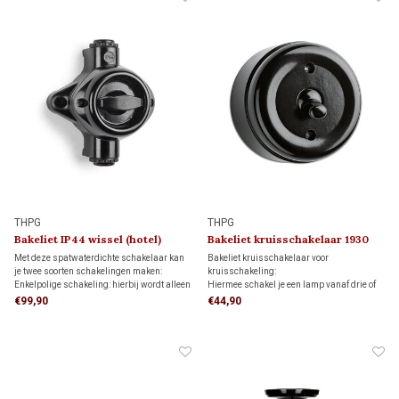
THPG
THPG
Bakeliet IP44 wissel (hotel)
Bakeliet kruisschakelaar 1930
schakelaar 1930
Met deze spatwaterdichte schakelaar kan
Bakeliet kruisschakelaar voor
je twee soorten schakelingen maken:
kruisschakeling:
Enkelpolige schakeling: hierbij wordt alleen
Hiermee schakel je een lamp vanaf drie of
de stroomvoerende draad onderbroken.
meer schakelaars, in combinatie met twee
€99,90
€44,90
Wisselschakeling (hotelschakeling): twee
wisselschakelaars.
schakelaars bedienen samen één lamp of
lampgroep.