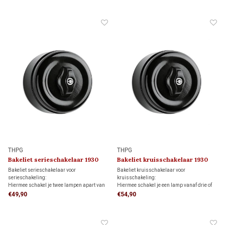
THPG
THPG
Bakeliet serieschakelaar 1930
Bakeliet kruisschakelaar 1930
Bakeliet serieschakelaar voor
Bakeliet kruisschakelaar voor
serieschakeling:
kruisschakeling:
Hiermee schakel je twee lampen apart van
Hiermee schakel je een lamp vanaf drie of
elkaar aan en uit vanaf één schakelaar.
meer schakelaars, in combinatie met twee
€49,90
€54,90
Niet geschikt voor wissel- of
wisselschakelaars.
hotelschakelingen.