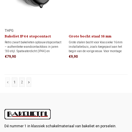
THPG
Bakeliet IP44 stopcontact
Grote bocht staal 16 mm
(BE/FR kindveilig) 1930
Retro zwart bakelieten opbouwstopcontact
Grote stalen bocht voor klassieke 16 mm
– authentieke wandcontactdoos in jaren
installatiebuis, zoals toegepast aan het
’30-stijl. Spatwaterdicht (IP44) en
begin van de vorige eeuw. Voor montage
uitgevoerd met boveninvoer. Het onderblok
aan een buis zijn twee sokken nodig, die
€79,90
€9,90
kan worden omgedraaid, zodat je het
apart besteld moeten worden. Deze sokken
stopcontact ook aansluit wanneer de elektra
vind je hieronder bij de gerelateerde
van onderen komt.
producten.
1
2
Dé nummer 1 in klassiek schakelmateriaal van bakeliet en porselein.