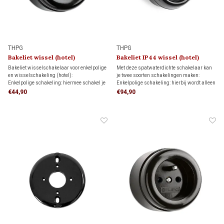
THPG
THPG
Bakeliet wissel (hotel)
Bakeliet IP44 wissel (hotel)
schakelaar 1930
schakelaar 1940
Bakeliet wisselschakelaar voor enkelpolige
Met deze spatwaterdichte schakelaar kan
en wisselschakeling (hotel):
je twee soorten schakelingen maken:
Enkelpolige schakeling: hiermee schakel je
Enkelpolige schakeling: hierbij wordt alleen
een lamp vanaf één schakelaar aan en uit.
de stroomvoerende draad onderbroken.
€44,90
€94,90
Wisselschakeling: hiermee schakel je een
Wisselschakeling (hotelschakeling): twee
lamp vanaf twee verschillende schakelaars
schakelaars bedienen samen één lamp of
aan en uit.
lampgroep.