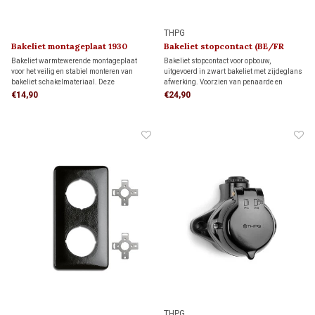
THPG
Bakeliet montageplaat 1930
Bakeliet stopcontact (BE/FR
kindveilig) 1930
Bakeliet warmtewerende montageplaat
Bakeliet stopcontact voor opbouw,
voor het veilig en stabiel monteren van
uitgevoerd in zwart bakeliet met zijdeglans
bakeliet schakelmateriaal. Deze
afwerking. Voorzien van penaarde en
montageplaat past op één inbouwdoos,
kinderbeveiliging. Geschikt voor bedrading
€14,90
€24,90
maar kan ook direct op de wand worden
via de achterzijde (wandinvoer) of
gemonteerd.
installatiebuis. Tijdloos jaren 30-design.
THPG