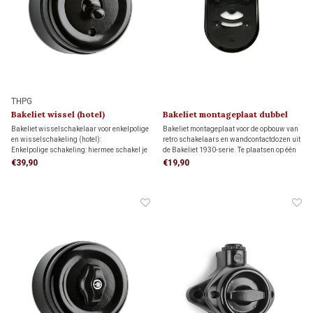
THPG
Bakeliet wissel (hotel)
Bakeliet montageplaat dubbel
schakelaar 1930
1930
Bakeliet wisselschakelaar voor enkelpolige
Bakeliet montageplaat voor de opbouw van
en wisselschakeling (hotel):
retro schakelaars en wandcontactdozen uit
Enkelpolige schakeling: hiermee schakel je
de Bakeliet 1930-serie. Te plaatsen op één
een lamp vanaf één schakelaar aan en uit.
inbouwdoos of direct op de wand. Voor een
€39,90
€19,90
Wisselschakeling: hiermee schakel je een
veilige montage op brandbare en oneffen
lamp vanaf twee verschillende schakelaars
ondergronden.
aan en uit.