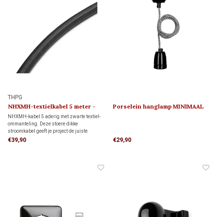
THPG
NHXMH-textielkabel 5 meter -
Porselein hanglamp MINIMAAL
2,5 mm²
1920
NHXMH-kabel 5 aderig met zwarte textiel-
ommanteling. Deze stoere dikke
stroomkabel geeft je project de juiste
industriële uitstraling en is geschikt om
€39,90
€29,90
een lichtschakelaar en stopcontact tegelijk
aan te sluiten.