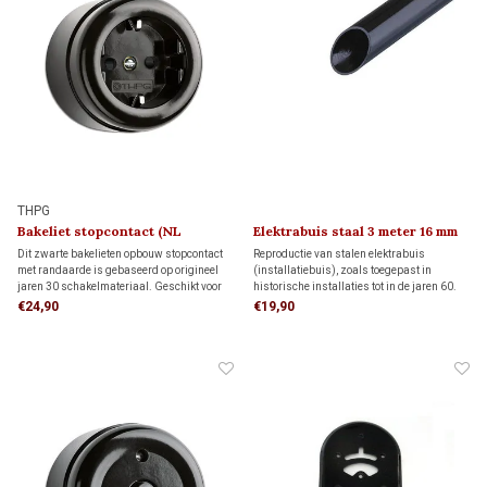
THPG
Bakeliet stopcontact (NL
Elektrabuis staal 3 meter 16 mm
kindveilig) 1930
Dit zwarte bakelieten opbouw stopcontact
Reproductie van stalen elektrabuis
met randaarde is gebaseerd op origineel
(installatiebuis), zoals toegepast in
jaren 30 schakelmateriaal. Geschikt voor
historische installaties tot in de jaren 60.
bedrading via de achterzijde (wandinvoer)
De metalen buis heeft een druksterkte van
€24,90
€19,90
of een opbouw-elektrabuis of kabel. Met de
1250 N/5 cm. Transportkosten binnen
authentieke uitstraling van de jaren 30.
Nederland bedragen € 99,- of afhalen in
Hendrik-Ido-Ambacht