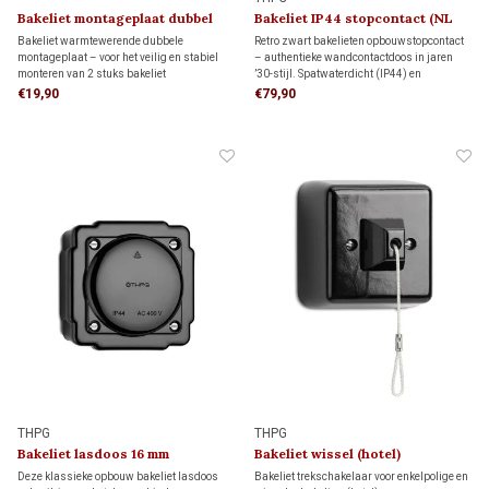
Bakeliet montageplaat dubbel
Bakeliet IP44 stopcontact (NL
1930
kindveilig) 1930
Bakeliet warmtewerende dubbele
Retro zwart bakelieten opbouwstopcontact
montageplaat – voor het veilig en stabiel
– authentieke wandcontactdoos in jaren
monteren van 2 stuks bakeliet
’30-stijl. Spatwaterdicht (IP44) en
schakelmateriaal. Dankzij de bijgeleverde
uitgevoerd met boveninvoer. Het onderblok
€19,90
€79,90
adapters past deze montageplaat op twee
kan worden omgedraaid, zodat je het
inbouwdozen, maar ook direct op de wand.
stopcontact ook aansluit wanneer de elektra
van onderen komt.
THPG
THPG
Bakeliet lasdoos 16 mm
Bakeliet wissel (hotel)
trekschakelaar 1930
Deze klassieke opbouw bakeliet lasdoos
Bakeliet trekschakelaar voor enkelpolige en