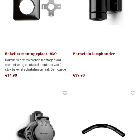
Bakeliet montageplaat 1930
Porselein lamphouder
MINIMAAL 1910
Bakeliet warmtewerende montageplaat
voor het veilig en stabiel monteren van 1
stuk bakeliet schakelmateriaal. Dankzij de
bijgeleverde adapter past deze
€14,90
€39,90
montageplaat op één inbouwdoos, maar hij
kan ook direct op de wand worden
geplaatst.