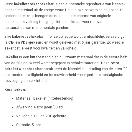
Deze
bakeliet trekschakelaar
is een authentieke reproductie van klassiek
schakelmateriaal uit de vorige eeuw. Het tijdloze ontwerp en de soepel te
bedienen trekknop brengen de nostalgische charme van originele
schakelaars volledig terug in je interieur. Ideaal voor renovaties en
restauraties van monumentale panden.
Elke
bakeliet schakelaar
in onze collectie wordt ambachtelijk vervaardigd,
is
CE- en VDE-gekeurd
en wordt geleverd met
5 jaar garantie
. Zo weet je
zeker dat je kiest voor kwaliteit en veiligheid.
Bakeliet
is een hittebestendig en duurzaam materiaal dat in de eerste helft
van de 20e eeuw veel werd toegepast in schakelmateriaal. Deze
retro
bakeliet wipschakelaar
combineert de klassieke uitstraling van de jaren ’30
met moderne veiligheid en betrouwbaarheid – een perfecte nostalgische
toevoeging aan elk interieur.
Kenmerken:
Materiaal: Bakeliet (hittebestendig)
Afwerking: Retro jaren ’30 stijl
Veiligheid: CE- en VDE-gekeurd
Garantie: 5 jaar