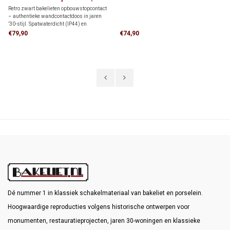
kindveilig) 1930
2,5 mm²
Retro zwart bakelieten opbouwstopcontact
– authentieke wandcontactdoos in jaren
’30-stijl. Spatwaterdicht (IP44) en
uitgevoerd met boveninvoer. Het onderblok
€79,90
€74,90
kan worden omgedraaid, zodat je het
stopcontact ook aansluit wanneer de elektra
van onderen komt.
Dé nummer 1 in klassiek schakelmateriaal van bakeliet en porselein.
Hoogwaardige reproducties volgens historische ontwerpen voor
monumenten, restauratieprojecten, jaren 30-woningen en klassieke