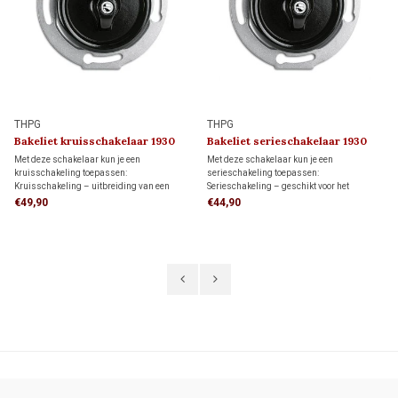
THPG
THPG
Bakeliet kruisschakelaar 1930
Bakeliet serieschakelaar 1930
Met deze schakelaar kun je een
Met deze schakelaar kun je een
kruisschakeling toepassen:
serieschakeling toepassen:
Kruisschakeling – uitbreiding van een
Serieschakeling – geschikt voor het
wisselschakeling waarmee een lamp of
onafhankelijk schakelen van twee
€49,90
€44,90
lampgroep vanaf drie of meer
lichtpunten vanuit één schakelaar.
schakellocaties wordt bediend met twee
Niet geschikt voor wissel- of
wisselschakelaars en één of meer
kruisschakelingen.
kruisschakelaars.