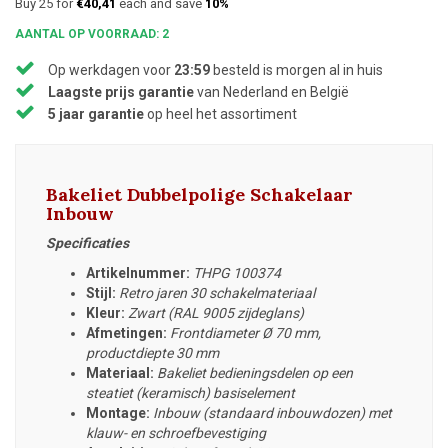
Buy 25 for
€40,41
each and save
10%
AANTAL OP VOORRAAD: 2
Op werkdagen voor
23:59
besteld is morgen al in huis
Laagste prijs garantie
van Nederland en België
5 jaar garantie
op heel het assortiment
Bakeliet Dubbelpolige Schakelaar
Inbouw
Specificaties
Artikelnummer:
THPG 100374
Stijl:
Retro jaren 30 schakelmateriaal
Kleur:
Zwart (RAL 9005 zijdeglans)
Afmetingen:
Frontdiameter
Ø 70 mm,
productdiepte 30 mm
Materiaal:
Bakeliet bedieningsdelen op een
steatiet (keramisch) basiselement
Montage:
Inbouw (standaard inbouwdozen) met
klauw- en schroefbevestiging