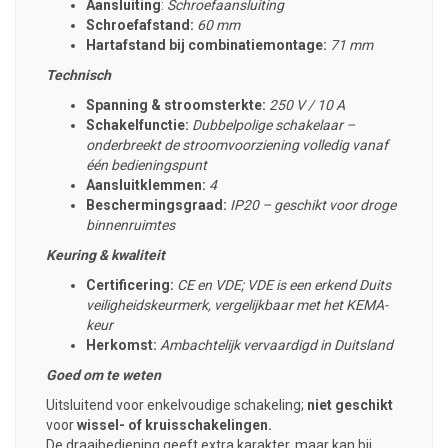
Aansluiting
:
Schroefaansluiting
Schroefafstand:
60 mm
Hartafstand bij combinatiemontage:
71 mm
Technisch
Spanning & stroomsterkte:
250 V / 10 A
Schakelfunctie:
Dubbelpolige schakelaar –
onderbreekt de stroomvoorziening volledig vanaf
één bedieningspunt
Aansluitklemmen:
4
Beschermingsgraad:
IP20 – geschikt voor droge
binnenruimtes
Keuring & kwaliteit
Certificering:
CE en VDE; VDE is een erkend Duits
veiligheidskeurmerk, vergelijkbaar met het KEMA-
keur
Herkomst:
Ambachtelijk vervaardigd in Duitsland
Goed om te weten
Uitsluitend voor enkelvoudige schakeling;
niet geschikt
voor
wissel- of kruisschakelingen.
De draaibediening geeft extra karakter, maar kan bij