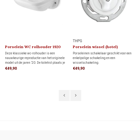
THPG
Porselein WC rolhouder 1920
Porselein wissel (hotel)
schakelaar 1920
Deze klassieke wc-rolhouder is een
Porseleinen schakelaar geschikt voor een
nauwkeurige reproductie van het originele
enkelpolige schakeling en een
model uit de jaren ’20. De toiletrol plaats je
wisselschakeling.
in de houder, waarna je het papier via de
Enkelpolige schakeling: bedient de
€49,90
€49,90
sleuf naar beneden trekt. Let op: gebruik
verlichting met één schakelaar.
alleen stevig 3-laags toiletpapier.
Wisselschakeling (hotelschakeling): twee
schakelaars bedienen samen dezelfde
verlichting.