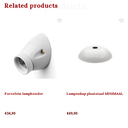
Related products
Related products
Porselein lamphouder
Lampenkap plaatstaal MINIMAAL
MINIMAAL 1910
€34,90
€49,90