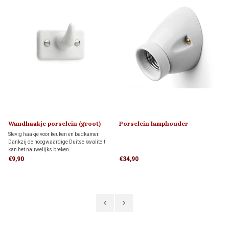
Wandhaakje porselein (groot)
Porselein lamphouder
1920
MINIMAAL 1910
Stevig haakje voor keuken en badkamer.
Dankzij de hoogwaardige Duitse kwaliteit
kan het nauwelijks breken.
€9,90
€34,90