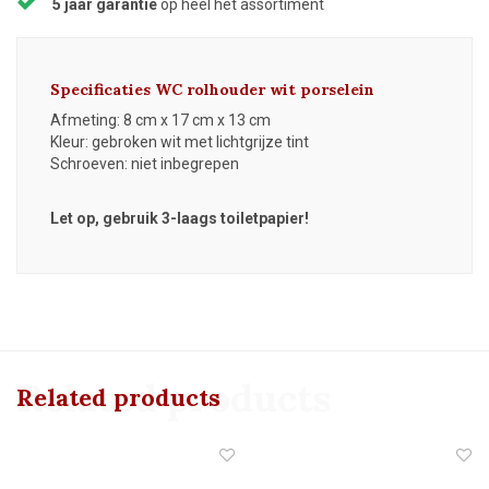
5 jaar garantie
op heel het assortiment
Specificaties WC rolhouder wit porselein
Afmeting: 8 cm x 17 cm x 13 cm
Kleur: gebroken wit met lichtgrijze tint
Schroeven: niet inbegrepen
Let op, gebruik 3-laags toiletpapier!
Related products
Related products