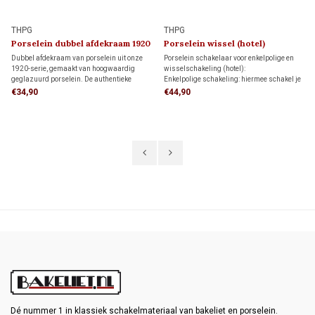
THPG
THPG
Porselein dubbel afdekraam 1920
Porselein wissel (hotel)
schakelaar 1920
Dubbel afdekraam van porselein uit onze
Porselein schakelaar voor enkelpolige en
1920-serie, gemaakt van hoogwaardig
wisselschakeling (hotel):
geglazuurd porselein. De authentieke
Enkelpolige schakeling: hiermee schakel je
uitstraling maakt dit afdekraam ideaal voor
een lamp vanaf één schakelaar aan en uit.
€34,90
€44,90
monumenten, restauratieprojecten en
Wisselschakeling: hiermee schakel je een
klassieke interieurs.
lamp vanaf twee verschillende schakelaars
aan en uit.
Dé nummer 1 in klassiek schakelmateriaal van bakeliet en porselein.