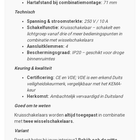
Hartafstand bij combinatiemontage:
71 mm
Technisch
Spanning & stroomsterkte:
250 V / 10 A
Schakelfunctie:
Kruisschakelaar – schakelt een
lichtgroep vanaf drie of meer bedieningspunten in
combinatie met wisselschakelaars
Aansluitklemmen:
4
Beschermingsgraad:
IP20 – geschikt voor droge
binnenruimtes
Keuring & kwaliteit
Certificering:
CE en VDE; VDE is een erkend Duits
veiligheidskeurmerk, vergelijkbaar met het KEMA-
keur
Herkomst:
Ambachtelijk vervaardigd in Duitsland
Goed om te weten
Kruisschakelaars worden
altijd toegepast
in combinatie
met
twee wisselschakelaars.
Variant
Past wit beter bij jouw interieur?
Bekijk ook de witte