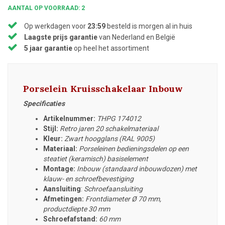
AANTAL OP VOORRAAD: 2
Op werkdagen voor
23:59
besteld is morgen al in huis
Laagste prijs garantie
van Nederland en België
5 jaar garantie
op heel het assortiment
Porselein Kruisschakelaar Inbouw
Specificaties
Artikelnummer:
THPG 174012
Stijl:
Retro jaren 20 schakelmateriaal
Kleur:
Zwart hoogglans (RAL 9005)
Materiaal:
Porseleinen bedieningsdelen op een
steatiet (keramisch) basiselement
Montage:
Inbouw (standaard inbouwdozen) met
klauw- en schroefbevestiging
Aansluiting
:
Schroefaansluiting
Afmetingen:
Frontdiameter
Ø 70 mm,
productdiepte 30 mm
Schroefafstand:
60 mm