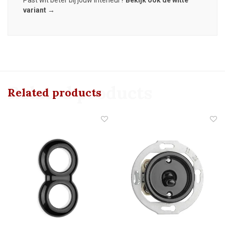
variant →
Related products
Related products