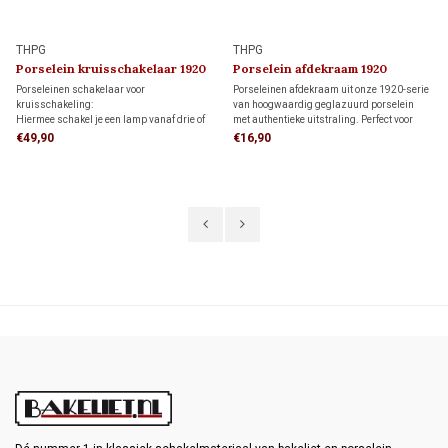
THPG
THPG
Porselein kruisschakelaar 1920
Porselein afdekraam 1920
Porseleinen schakelaar voor
Porseleinen afdekraam uit onze 1920-serie
kruisschakeling:
van hoogwaardig geglazuurd porselein
Hiermee schakel je een lamp vanaf drie of
met authentieke uitstraling. Perfect voor
meer schakelaars, in combinatie met twee
monumenten, restauratieprojecten en
€49,90
€16,90
wisselschakelaars.
klassieke interieurs.