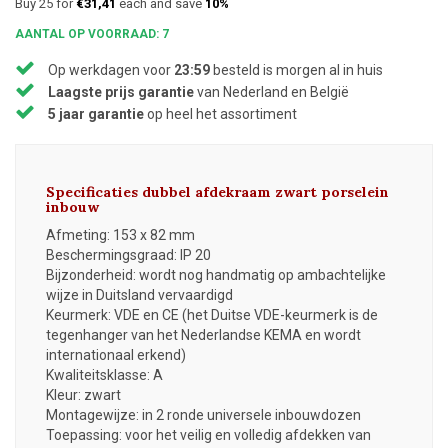
Buy 25 for
€31,41
each and save
10%
AANTAL OP VOORRAAD: 7
Op werkdagen voor
23:59
besteld is morgen al in huis
Laagste prijs garantie
van Nederland en België
5 jaar garantie
op heel het assortiment
Specificaties dubbel afdekraam zwart porselein
inbouw
Afmeting: 153 x 82 mm
Beschermingsgraad: IP 20
Bijzonderheid: wordt nog handmatig op ambachtelijke
wijze in Duitsland vervaardigd
Keurmerk: VDE en CE (het Duitse VDE-keurmerk is de
tegenhanger van het Nederlandse KEMA en wordt
internationaal erkend)
Kwaliteitsklasse: A
Kleur: zwart
Montagewijze: in 2 ronde universele inbouwdozen
Toepassing: voor het veilig en volledig afdekken van