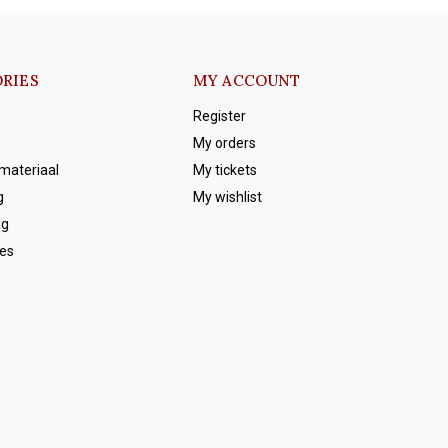
RIES
MY ACCOUNT
Register
My orders
emateriaal
My tickets
g
My wishlist
ag
es
s