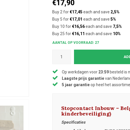
€17,90
Buy 2 for
€17,45
each and save
2,5%
Buy 5 for
€17,01
each and save
5%
Buy 10 for
€16,56
each and save
7,5%
Buy 25 for
€16,11
each and save
10%
AANTAL OP VOORRAAD: 27
AD
Op werkdagen voor
23:59
besteld is 
Laagste prijs garantie
van Nederland
5 jaar garantie
op heel het assortim
Stopcontact Inbouw – Bel
kinderbeveiliging)
Specificaties