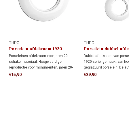
THPG
THPG
Porselein afdekraam 1920
Porselein dubbel afd
Porseleinen afdekraam voor jaren 20-
Dubbel afdekraam van porsel
schakelmateriaal. Hoogwaardige
1920-serie, gemaakt van h
reproductie voor monumenten, jaren 20-
geglazuurd porselein. De au
woningen en klassieke interieurs.
uitstraling maakt dit afdekr
€15,90
€29,90
monumenten, restauratiepro
klassieke interieurs.