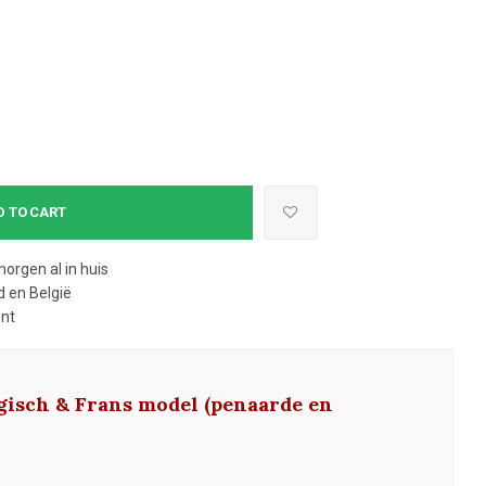
D TO CART
morgen al in huis
 en België
ent
gisch & Frans model (penaarde en