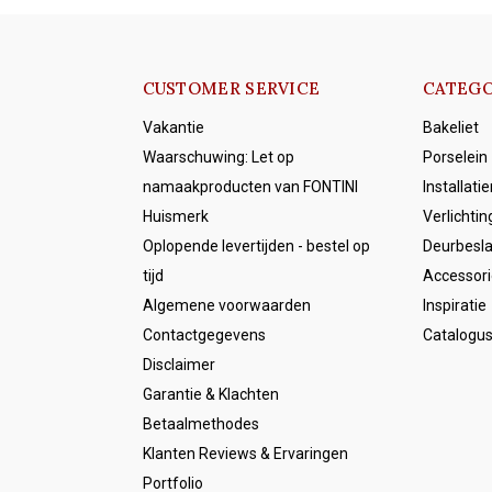
CUSTOMER SERVICE
CATEGO
Vakantie
Bakeliet
Waarschuwing: Let op
Porselein
namaakproducten van FONTINI
Installati
Huismerk
Verlichtin
Oplopende levertijden - bestel op
Deurbesl
tijd
Accessori
Algemene voorwaarden
Inspiratie
Contactgegevens
Catalogu
Disclaimer
Garantie & Klachten
Betaalmethodes
Klanten Reviews & Ervaringen
Portfolio