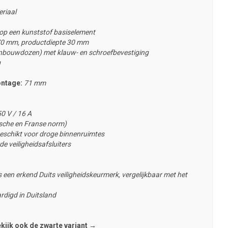
riaal
 op een kunststof basiselement
70 mm, productdiepte 30 mm
nbouwdozen) met klauw- en schroefbevestiging
g
ontage:
71 mm
0 V / 16 A
sche en Franse norm)
eschikt voor droge binnenruimtes
e veiligheidsafsluiters
 een erkend Duits veiligheidskeurmerk, vergelijkbaar met het
rdigd in Duitsland
kijk ook de zwarte variant →