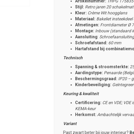
Artikelnummer:
THPG 175835
Stijl:
Retro jaren 20 schakelmate
Kleur:
Crème Wit hoogglans
Materiaal:
Bakeliet insteekdeel
Afmetingen:
Frontdiameter Ø 
Montage:
Inbouw (standaard i
Aansluiting
:
Schroefaansluitin
Schroefafstand:
60 mm
Hartafstand bij combinatiem
Technisch
Spanning & stroomsterkte:
25
Aardingstype:
Penaarde (Belgi
Beschermingsgraad:
IP20 – g
Kinderbeveiliging:
Geïntegreerd
Keuring & kwaliteit
Certificering:
CE en VDE; VDE is
KEMA-keur
Herkomst:
Ambachtelijk
vervaa
Variant
Past zwart beter bij jouw interieur?
Be