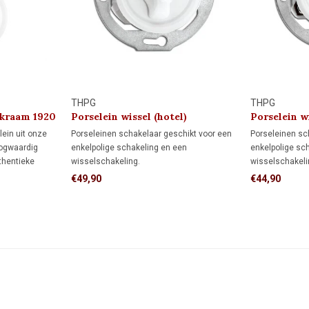
THPG
THPG
ekraam 1920
Porselein wissel (hotel)
Porselein wi
schakelaar 1920
schakelaar 
ein uit onze
Porseleinen schakelaar geschikt voor een
Porseleinen sc
oogwaardig
enkelpolige schakeling en een
enkelpolige sc
thentieke
wisselschakeling.
wisselschakeli
aam ideaal voor
Enkelpolige schakeling: bedient de
Enkelpolige sch
€49,90
€44,90
jecten en
verlichting met één schakelaar.
verlichting met
Wisselschakeling (hotelschakeling): twee
Wisselschakeli
schakelaars bedienen samen dezelfde
schakelaars b
verlichting.
verlichting.