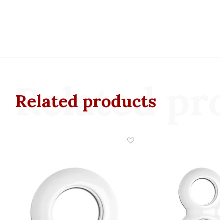
Related pr
Related products