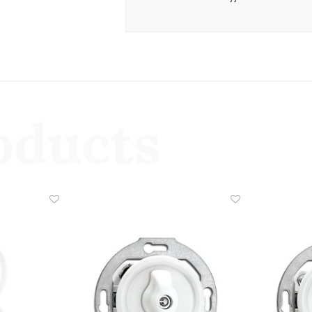
oducts