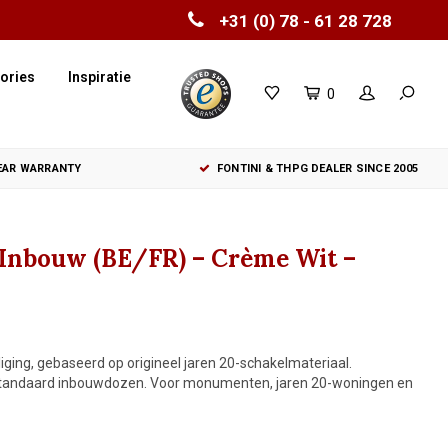
+31 (0) 78 - 61 28 728
ories
Inspiratie
0
YEAR WARRANTY
FONTINI & THPG DEALER SINCE 2005
 Inbouw (BE/FR) – Crème Wit –
ging, gebaseerd op origineel jaren 20-schakelmateriaal.
r standaard inbouwdozen. Voor monumenten, jaren 20-woningen en