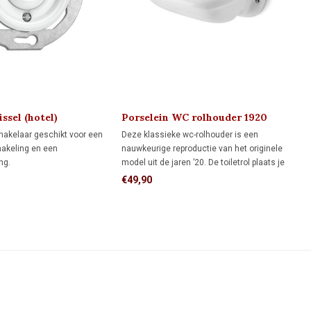
ssel (hotel)
Porselein WC rolhouder 1920
1920
hakelaar geschikt voor een
Deze klassieke wc-rolhouder is een
hakeling en een
nauwkeurige reproductie van het originele
ng.
model uit de jaren ’20. De toiletrol plaats je
akeling: bedient de
in de houder, waarna je het papier via de
€49,90
 één schakelaar.
sleuf naar beneden trekt. Let op: gebruik
ng (hotelschakeling): twee
alleen stevig 3-laags toiletpapier.
edienen samen dezelfde