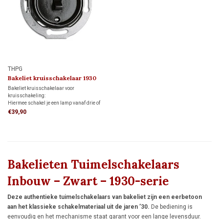
THPG
Bakeliet kruisschakelaar 1930
Bakeliet kruisschakelaar voor
kruisschakeling:
Hiermee schakel je een lamp vanaf drie of
meer schakelaars, in combinatie met twee
€39,90
wisselschakelaars.
Bakelieten Tuimelschakelaars
Inbouw – Zwart – 1930-serie
Deze authentieke tuimelschakelaars van bakeliet zijn een eerbetoon
aan het klassieke schakelmateriaal uit de jaren ’30.
De bediening is
eenvoudig en het mechanisme staat garant voor een lange levensduur.