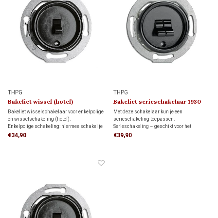
THPG
THPG
Bakeliet wissel (hotel)
Bakeliet serieschakelaar 1930
schakelaar 1930
Bakeliet wisselschakelaar voor enkelpolige
Met deze schakelaar kun je een
en wisselschakeling (hotel):
serieschakeling toepassen:
Enkelpolige schakeling: hiermee schakel je
Serieschakeling – geschikt voor het
een lamp vanaf één schakelaar aan en uit.
onafhankelijk schakelen van twee
€34,90
€39,90
Wisselschakeling: hiermee schakel je een
lichtpunten vanuit één schakelaar.
lamp vanaf twee verschillende schakelaars
Niet geschikt voor wissel- of
aan en uit.
kruisschakelingen.