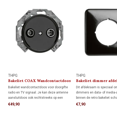
THPG
THPG
Bakeliet COAX Wandcontactdoos
Bakeliet dimmer afd
Bakeliet wandcontactdoos voor doorgifte
Dit afdekraam is speciaal o
radio en TV signaal. Je kan deze antenne
dimmers en data- of media-
aansluitdoos ook rechtstreeks op een
binnen de retro bakeliet sch
antenneversterker of verdeler aansluiten.
serie. De vierkante vorm bie
€49,90
€7,90
Geschikt voor doorgifte digitale TV en
afdekking rondom de inbou
retoursignalen tot 75 MHz.
rond afdekraam, ideaal wan