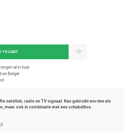
D TO CART
morgen al in huis
 en België
ent
 satelliet, radio en TV signaal. Kan gebruikt worden als
ner, maar ook in combinatie met een schakelbox.
,0