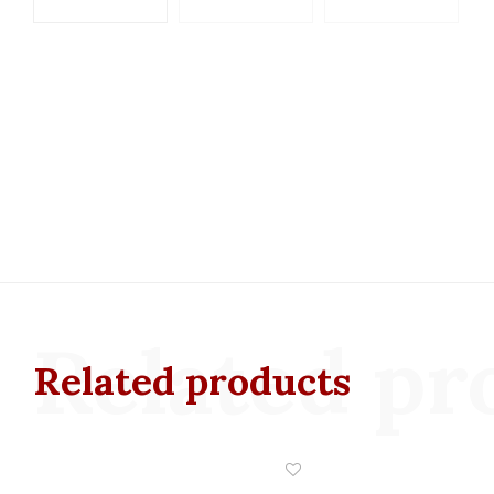
Related pr
Related products