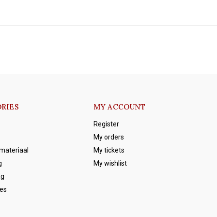
RIES
MY ACCOUNT
Register
My orders
emateriaal
My tickets
g
My wishlist
ag
es
s