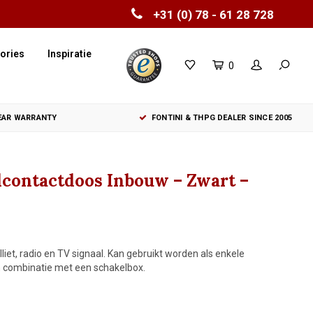
+31 (0) 78 - 61 28 728
ories
Inspiratie
0
YEAR WARRANTY
FONTINI & THPG DEALER SINCE 2005
ndcontactdoos Inbouw – Zwart –
iet, radio en TV signaal. Kan gebruikt worden als enkele
 in combinatie met een schakelbox.