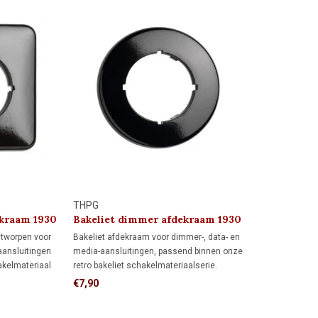
THPG
ekraam 1930
Bakeliet dimmer afdekraam 1930
ntworpen voor
Bakeliet afdekraam voor dimmer-, data- en
aansluitingen
media-aansluitingen, passend binnen onze
akelmateriaal
retro bakeliet schakelmateriaalserie.
dt meer
Uitgevoerd in zwart voor een authentieke
€7,90
wdoos dan een
jaren 30-uitstraling.
neer de muur al