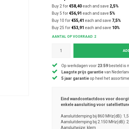
Buy 2 for
€58,40
each and save
2,5%
Buy 5 for
€56,91
each and save
5%
Buy 10 for
€55,41
each and save
7,5%
Buy 25 for
€53,91
each and save
10%
AANTAL OP VOORRAAD: 2
AD
Op werkdagen voor
23:59
besteld is 
Laagste prijs garantie
van Nederland
5 jaar garantie
op heel het assortim
Eind wandcontactdoos voor doorgifte
enkele aansluiting voor satelliettu
Aansluitdemping bij 860 MHz(dB): 1,5
Aansluitdemping bij 2.150 MHz(dB): 2
Aansluitwijze: klem