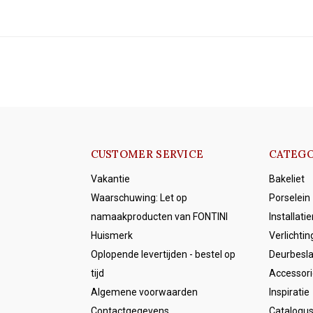
CUSTOMER SERVICE
CATEGO
Vakantie
Bakeliet
Waarschuwing: Let op
Porselein
namaakproducten van FONTINI
Installati
Huismerk
Verlichtin
Oplopende levertijden - bestel op
Deurbesl
tijd
Accessori
Algemene voorwaarden
Inspiratie
Contactgegevens
Catalogu