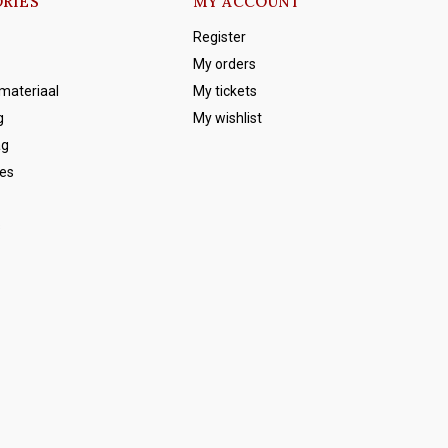
RIES
MY ACCOUNT
Register
My orders
emateriaal
My tickets
g
My wishlist
ag
es
s