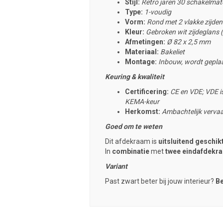
Stijl:
Retro jaren 30 schakelmat
Type:
1-voudig
Vorm:
Rond met 2 vlakke zijden
Kleur:
Gebroken wit zijdeglans
Afmetingen:
Ø 82 x 2,5 mm
Materiaal:
Bakeliet
Montage:
Inbouw, wordt geplaa
Keuring & kwaliteit
Certificering:
CE en VDE; VDE is
KEMA-keur
Herkomst:
Ambachtelijk vervaa
Goed om te weten
Dit afdekraam is
uitsluitend geschi
In
combinatie
met
twee eindafdekr
Variant
Past zwart beter bij jouw interieur?
Be