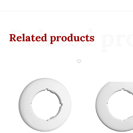
Related pr
Related products