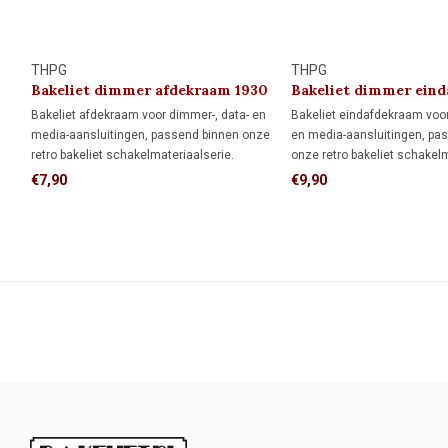
THPG
THPG
Bakeliet dimmer afdekraam 1930
Bakeliet dimmer ein
1930
Bakeliet afdekraam voor dimmer-, data- en
Bakeliet eindafdekraam voor
media-aansluitingen, passend binnen onze
en media-aansluitingen, pa
retro bakeliet schakelmateriaalserie.
onze retro bakeliet schakelm
Uitgevoerd in gebroken wit voor een
Twee eindafdekramen vorm
€7,90
€9,90
authentieke jaren 30-uitstraling.
dubbel afdekraam. In combi
middenafdekraam ontstaat e
afdekraam.