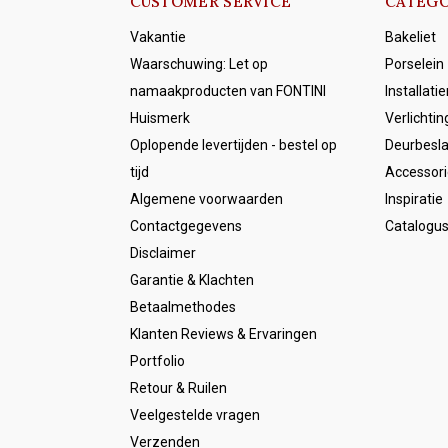
CUSTOMER SERVICE
CATEGO
Vakantie
Bakeliet
Waarschuwing: Let op
Porselein
namaakproducten van FONTINI
Installati
Huismerk
Verlichtin
Oplopende levertijden - bestel op
Deurbesl
tijd
Accessori
Algemene voorwaarden
Inspiratie
Contactgegevens
Catalogu
Disclaimer
Garantie & Klachten
Betaalmethodes
Klanten Reviews & Ervaringen
Portfolio
Retour & Ruilen
Veelgestelde vragen
Verzenden