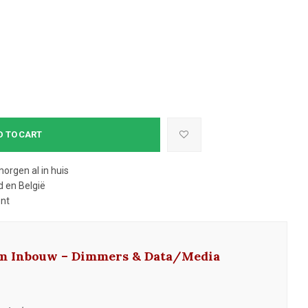
D TO CART
morgen al in huis
 en België
ent
m Inbouw – Dimmers & Data/Media