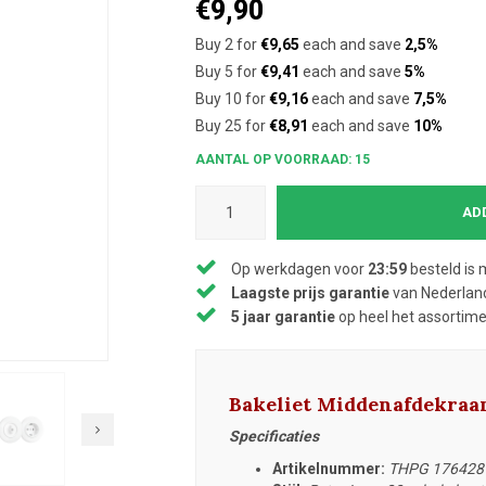
€9,90
Buy 2 for
€9,65
each and save
2,5%
Buy 5 for
€9,41
each and save
5%
Buy 10 for
€9,16
each and save
7,5%
Buy 25 for
€8,91
each and save
10%
AANTAL OP VOORRAAD: 15
AD
Op werkdagen voor
23:59
besteld is 
Laagste prijs garantie
van Nederland
5 jaar garantie
op heel het assortim
Bakeliet Middenafdekraa
Specificaties
Artikelnummer:
THPG 176428