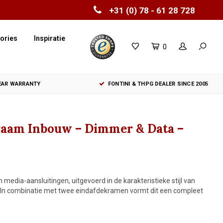
+31 (0) 78 - 61 28 728
ories
Inspiratie
0
YEAR WARRANTY
FONTINI & THPG DEALER SINCE 2005
raam Inbouw – Dimmer & Data –
media-aansluitingen, uitgevoerd in de karakteristieke stijl van
e. In combinatie met twee eindafdekramen vormt dit een compleet