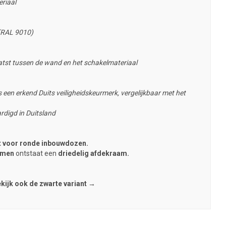
eriaal
 (RAL 9010)
tst tussen de wand en het schakelmateriaal
 een erkend Duits veiligheidskeurmerk, vergelijkbaar met het
rdigd in Duitsland
kt voor ronde inbouwdozen.
amen
ontstaat een
driedelig afdekraam.
kijk ook de zwarte variant →