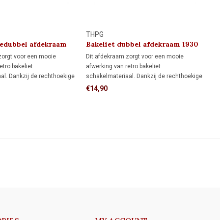
THPG
iedubbel afdekraam
Bakeliet dubbel afdekraam 1930
zorgt voor een mooie
Dit afdekraam zorgt voor een mooie
etro bakeliet
afwerking van retro bakeliet
al. Dankzij de rechthoekige
schakelmateriaal. Dankzij de rechthoekige
 meer dekking rondom de
vorm biedt het meer dekking rondom de
€14,90
n een rond afdekraam,
inbouwdoos dan een rond afdekraam,
e muur al netjes hebt
ideaal als je de muur al netjes hebt
et meer wilt bijwerken.
afgewerkt en niet meer wilt bijwerken.