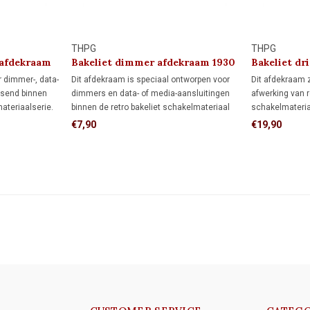
THPG
THPG
dafdekraam
Bakeliet dimmer afdekraam 1930
Bakeliet dr
1930
 dimmer-, data-
Dit afdekraam is speciaal ontworpen voor
Dit afdekraam 
ssend binnen
dimmers en data- of media-aansluitingen
afwerking van r
ateriaalserie.
binnen de retro bakeliet schakelmateriaal
schakelmateria
en samen een
serie. De vierkante vorm biedt meer
vorm biedt het
€7,90
€19,90
natie met een
afdekking rondom de inbouwdoos dan een
inbouwdoos da
en driedelig
rond afdekraam, ideaal wanneer de muur al
ideaal als je d
is afgewerkt.
afgewerkt en ni