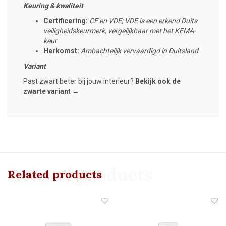
Keuring & kwaliteit
Certificering:
CE en VDE; VDE is een erkend Duits
veiligheidskeurmerk, vergelijkbaar met het KEMA-
keur
Herkomst:
Ambachtelijk vervaardigd in Duitsland
Variant
Past zwart beter bij jouw interieur?
Bekijk ook de
zwarte variant →
Related products
Related products