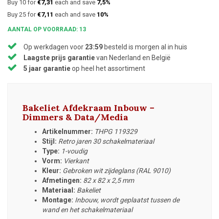
Buy 10 for
€7,31
each and save
7,5%
Buy 25 for
€7,11
each and save
10%
AANTAL OP VOORRAAD: 13
Op werkdagen voor
23:59
besteld is morgen al in huis
Laagste prijs garantie
van Nederland en België
5 jaar garantie
op heel het assortiment
Bakeliet Afdekraam Inbouw –
Dimmers & Data/Media
Artikelnummer:
THPG 119329
Stijl:
Retro jaren 30 schakelmateriaal
Type:
1-voudig
Vorm:
Vierkant
Kleur:
Gebroken wit zijdeglans (RAL 9010)
Afmetingen:
82 x 82 x 2,5 mm
Materiaal:
Bakeliet
Montage:
Inbouw, wordt geplaatst tussen de
wand en het schakelmateriaal