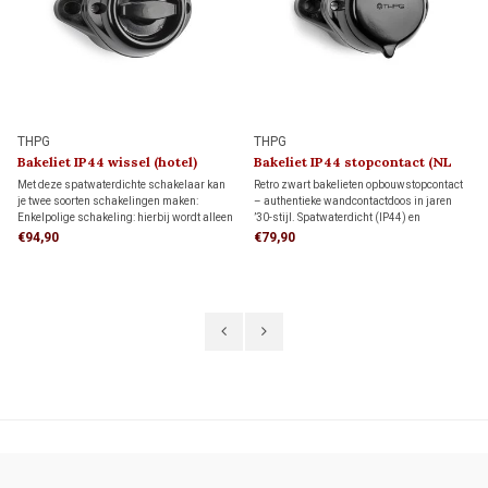
THPG
THPG
Bakeliet IP44 wissel (hotel)
Bakeliet IP44 stopcontact (NL
schakelaar 1940
kindveilig) 1930
Met deze spatwaterdichte schakelaar kan
Retro zwart bakelieten opbouwstopcontact
je twee soorten schakelingen maken:
– authentieke wandcontactdoos in jaren
Enkelpolige schakeling: hierbij wordt alleen
’30-stijl. Spatwaterdicht (IP44) en
de stroomvoerende draad onderbroken.
uitgevoerd met boveninvoer. Het onderblok
€94,90
€79,90
Wisselschakeling (hotelschakeling): twee
kan worden omgedraaid, zodat je het
schakelaars bedienen samen één lamp of
stopcontact ook aansluit wanneer de elektra
lampgroep.
van onderen komt.