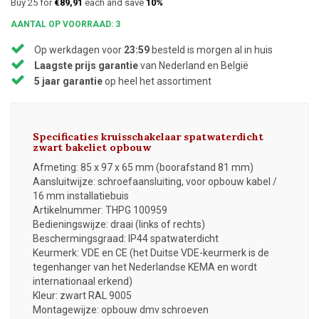
Buy 25 for
€89,91
each and save
10%
AANTAL OP VOORRAAD: 3
Op werkdagen voor
23:59
besteld is morgen al in huis
Laagste prijs garantie
van Nederland en België
5 jaar garantie
op heel het assortiment
Specificaties kruisschakelaar spatwaterdicht
zwart bakeliet opbouw
Afmeting: 85 x 97 x 65 mm (boorafstand 81 mm)
Aansluitwijze: schroefaansluiting, voor opbouw kabel /
16 mm installatiebuis
Artikelnummer: THPG 100959
Bedieningswijze: draai (links of rechts)
Beschermingsgraad: IP44 spatwaterdicht
Keurmerk: VDE en CE (het Duitse VDE-keurmerk is de
tegenhanger van het Nederlandse KEMA en wordt
internationaal erkend)
Kleur: zwart RAL 9005
Montagewijze: opbouw dmv schroeven