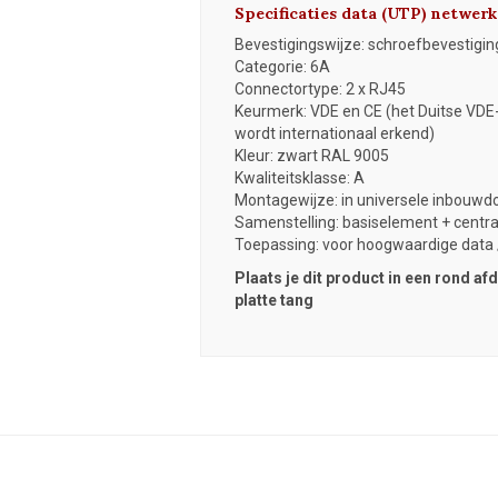
Specificaties data (UTP) netwer
Bevestigingswijze: schroefbevestigin
Categorie: 6A
Connectortype: 2 x RJ45
Keurmerk: VDE en CE (het Duitse VDE
wordt internationaal erkend)
Kleur: zwart RAL 9005
Kwaliteitsklasse: A
Montagewijze: in universele inbouwdo
Samenstelling: basiselement + centr
Toepassing: voor hoogwaardige data /
Plaats je dit product in een rond a
platte tang