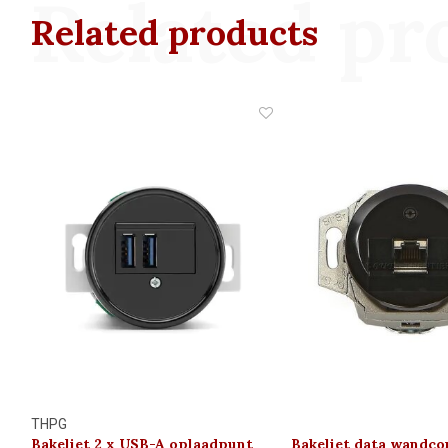
Related pr
Related products
THPG
Bakeliet 2 x USB-A oplaadpunt
Bakeliet data wandco