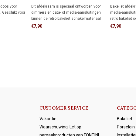
tdoos voor
Dit afdekraam is speciaal ontworpen voor
Bakeliet afdek
n. Geschikt voor
dimmers en data- of media-aansluitingen
media-aansluit
binnen de retro bakeliet schakelmateriaal
retro bakeliet 
serie. De vierkante vorm biedt meer
Uitgevoerd in 
€7,90
€7,90
afdekking rondom de inbouwdoos dan een
jaren 30-uitstra
rond afdekraam, ideaal wanneer de muur al
is afgewerkt.
CUSTOMER SERVICE
CATEGO
Vakantie
Bakeliet
Waarschuwing: Let op
Porselein
namaakproducten van FONTINI
Installati