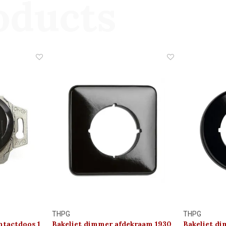
oducts
THPG
THPG
ntactdoos 1
Bakeliet dimmer afdekraam 1930
Bakeliet d