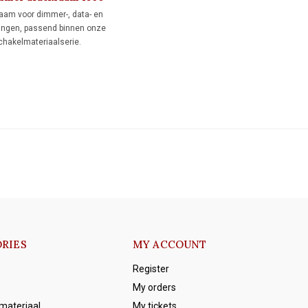
raam voor dimmer-, data- en
ingen, passend binnen onze
schakelmateriaalserie.
zwart voor een authentieke
ling.
RIES
MY ACCOUNT
Register
My orders
emateriaal
My tickets