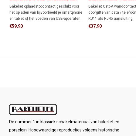
x RJ45
Bakeliet oplaadstopcontact geschikt voor
Bakeliet Cat6A wandcontac
het opladen van bijvoorbeeld je smartphone
doorgifte van data / telefoo
en tablet of het voeden van USB-apparaten.
RJ11 als RJ45 aansluiting.
Gelijktijdig opladen van twee apparaten is
€59,90
€37,90
mogelijk.
Dé nummer 1 in klassiek schakelmateriaal van bakeliet en
porselein. Hoogwaardige reproducties volgens historische