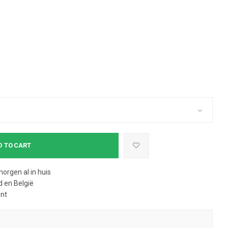
D TO CART
morgen al in huis
 en België
ent