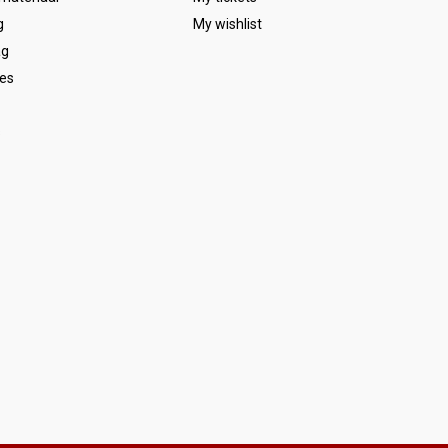
g
My wishlist
ag
es
s