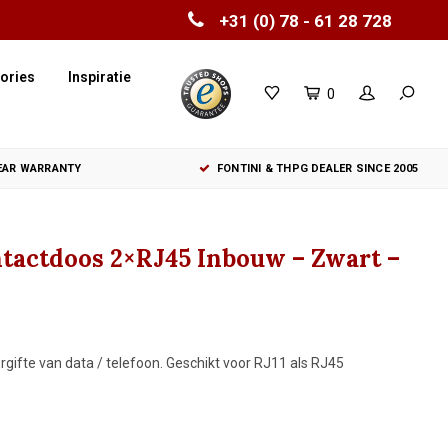
+31 (0) 78 - 61 28 728
ories
Inspiratie
0
YEAR WARRANTY
FONTINI & THPG DEALER SINCE 2005
tactdoos 2×RJ45 Inbouw – Zwart –
ifte van data / telefoon. Geschikt voor RJ11 als RJ45