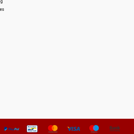
ag
es
s