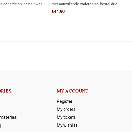
e onderdelen: bestel twee
met aanvullende onderdelen: bestel drie
 voor directe wandmontage
montageringen voor directe wandmontage
€44,90
rs voor montage op twee
of drie adapters voor montage op drie
inbouwdozen.
RIES
MY ACCOUNT
Register
My orders
emateriaal
My tickets
g
My wishlist