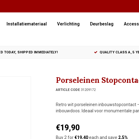
Installatiemateriaal
Verlichting
Deurbeslag
Access
D TODAY, SHIPPED IMMEDIATELY!
QUALITY CLASS A, 5 
Porseleinen Stopcontac
ARTICLE CODE
31209172
Retro wit porseleinen inbouwstopcontact – 
inbouwdoos. Ideaal voor monumentale pand
€19,90
Buy 2 for
€19,40
each and save
2,5%