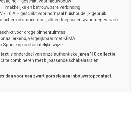
estiging – geschikt voor nieuwbouw
 – makkelijke en betrouwbare verbinding
V / 16 A – geschikt voor normaal huishoudelijk gebruik
beschermd stopcontact, alleen toepassen waar toegestaan)
eschikt voor droge binnenruimtes
ionaal erkend, vergelijkbaar met KEMA
 Spanje op ambachtelijke wijze
tact
is onderdeel van onze authentieke
jaren ’10 collectie
ect te combineren met bijpassende schakelaars en
es dan voor een zwart porseleinen inbouwstopcontact
.