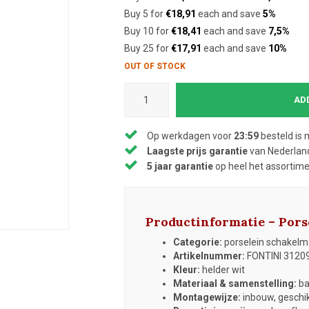
Buy 5 for
€18,91
each and save
5%
Buy 10 for
€18,41
each and save
7,5%
Buy 25 for
€17,91
each and save
10%
OUT OF STOCK
AD
Op werkdagen voor
23:59
besteld is 
Laagste prijs garantie
van Nederland
5 jaar garantie
op heel het assortim
Productinformatie – Por
Categorie:
porselein schakelmat
Artikelnummer:
FONTINI 3120
Kleur:
helder wit
Materiaal & samenstelling:
ba
Montagewijze:
inbouw, geschi