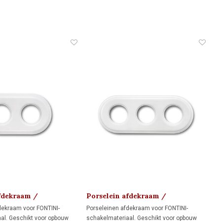
fdekraam /
Porselein afdekraam /
at 1910
montageplaat 1910
dekraam voor FONTINI-
Porseleinen afdekraam voor FONTINI-
al. Geschikt voor opbouw
schakelmateriaal. Geschikt voor opbouw