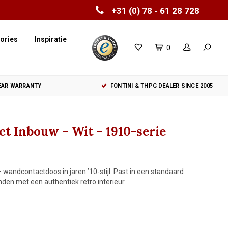
+31 (0) 78 - 61 28 728
ories
Inspiratie
0
YEAR WARRANTY
FONTINI & THPG DEALER SINCE 2005
t Inbouw – Wit – 1910-serie
wandcontactdoos in jaren ’10-stijl. Past in een standaard
en met een authentiek retro interieur.