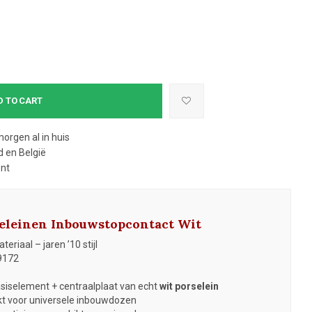
D TO CART
morgen al in huis
 en België
ent
seleinen Inbouwstopcontact Wit
eriaal – jaren ’10 stijl
9172
siselement + centraalplaat van echt
wit porselein
kt voor universele inbouwdozen