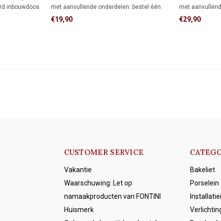
aard inbouwdoos
met aanvullende onderdelen: bestel één
met aanvullend
straling met
montagering voor directe wandmontage of
montageringen
€19,90
€29,90
oor
één adapter voor montage op één
of twee adapte
en authentiek
inbouwdoos.
inbouwdozen.
CUSTOMER SERVICE
CATEGO
Vakantie
Bakeliet
Waarschuwing: Let op
Porselein
namaakproducten van FONTINI
Installati
Huismerk
Verlichtin