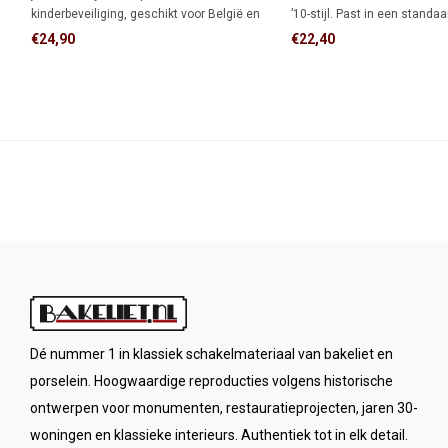
kinderbeveiliging, geschikt voor België en
’10-stijl. Past in een stand
Frankrijk. Past in een standaard
en combineert klassieke uit
€24,90
€22,40
inbouwdoos en combineert klassieke
moderne veiligheid. Ideaal v
charme met moderne veiligheid.
monumentale panden met e
retro interieur.
Dé nummer 1 in klassiek schakelmateriaal van bakeliet en
porselein. Hoogwaardige reproducties volgens historische
ontwerpen voor monumenten, restauratieprojecten, jaren 30-
woningen en klassieke interieurs. Authentiek tot in elk detail.