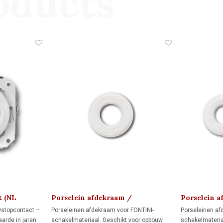
oducts
t (NL
Porselein afdekraam /
Porselein a
montageplaat 1910
montagepla
wstopcontact –
Porseleinen afdekraam voor FONTINI-
Porseleinen af
arde in jaren
schakelmateriaal. Geschikt voor opbouw
schakelmateria