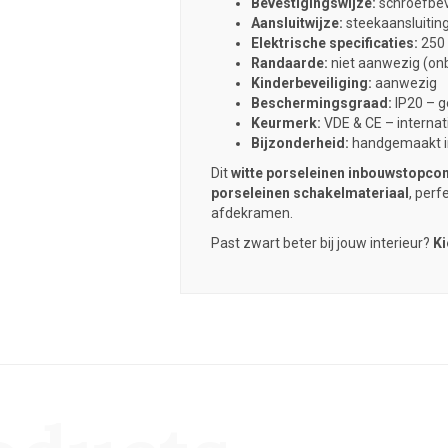
Bevestigingswijze:
schroefbev
Aansluitwijze:
steekaansluiting
Elektrische specificaties:
250 
Randaarde:
niet aanwezig (on
Kinderbeveiliging:
aanwezig
Beschermingsgraad:
IP20 – g
Keurmerk:
VDE & CE – internat
Bijzonderheid:
handgemaakt in
Dit
witte porseleinen inbouwstopcon
porseleinen schakelmateriaal
, perf
afdekramen.
Past zwart beter bij jouw interieur?
Ki