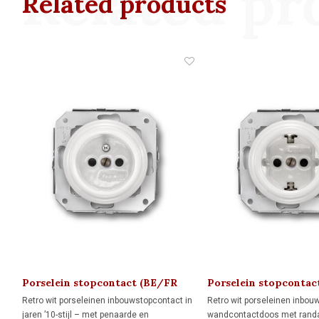
Related pr
Related products
Porselein stopcontact (BE/FR
Porselein stopcontac
kindveilig) 1910
kindveilig) 1910
Retro wit porseleinen inbouwstopcontact in
Retro wit porseleinen inbou
jaren ’10-stijl – met penaarde en
wandcontactdoos met randa