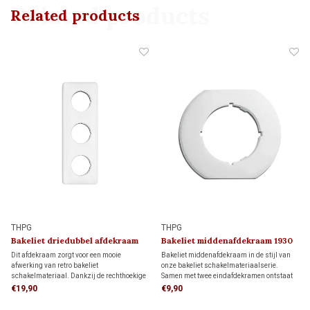
Related products
Related products
THPG
THPG
Bakeliet driedubbel afdekraam
Bakeliet middenafdekraam 1930
1930
Dit afdekraam zorgt voor een mooie
Bakeliet middenafdekraam in de stijl van
afwerking van retro bakeliet
onze bakeliet schakelmateriaalserie.
schakelmateriaal. Dankzij de rechthoekige
Samen met twee eindafdekramen ontstaat
vorm biedt het meer dekking rondom de
een driedelig afdekraam.
€19,90
€9,90
inbouwdoos dan een rond afdekraam,
ideaal als je de muur al netjes hebt