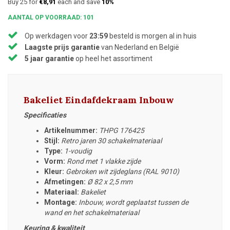
Buy 25 for
€8,91
each and save
10%
AANTAL OP VOORRAAD: 101
Op werkdagen voor
23:59
besteld is morgen al in huis
Laagste prijs garantie
van Nederland en België
5 jaar garantie
op heel het assortiment
Bakeliet Eindafdekraam Inbouw
Specificaties
Artikelnummer:
THPG 176425
Stijl:
Retro jaren 30 schakelmateriaal
Type:
1-voudig
Vorm:
Rond met 1 vlakke zijde
Kleur:
Gebroken wit zijdeglans (RAL 9010)
Afmetingen:
Ø 82 x 2,5 mm
Materiaal:
Bakeliet
Montage:
Inbouw, wordt geplaatst tussen de
wand en het schakelmateriaal
Keuring & kwaliteit