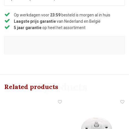
Op werkdagen voor
23:59
besteld is morgen al in huis
Laagste prijs garantie
van Nederland en België
5 jaar garantie
op heel het assortiment
Related products
Related products