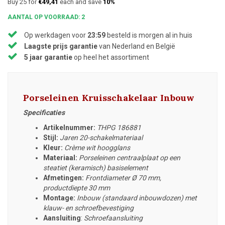
Buy 25 for
€49,41
each and save
10%
AANTAL OP VOORRAAD: 2
Op werkdagen voor
23:59
besteld is morgen al in huis
Laagste prijs garantie
van Nederland en België
5 jaar garantie
op heel het assortiment
Porseleinen Kruisschakelaar Inbouw
Specificaties
Artikelnummer:
THPG 186881
Stijl:
Jaren 20-schakelmateriaal
Kleur:
Crème wit hoogglans
Materiaal:
Porseleinen centraalplaat op een
steatiet (keramisch) basiselement
Afmetingen:
Frontdiameter
Ø 70 mm,
productdiepte 30 mm
Montage:
Inbouw (standaard inbouwdozen) met
klauw- en schroefbevestiging
Aansluiting
:
Schroefaansluiting