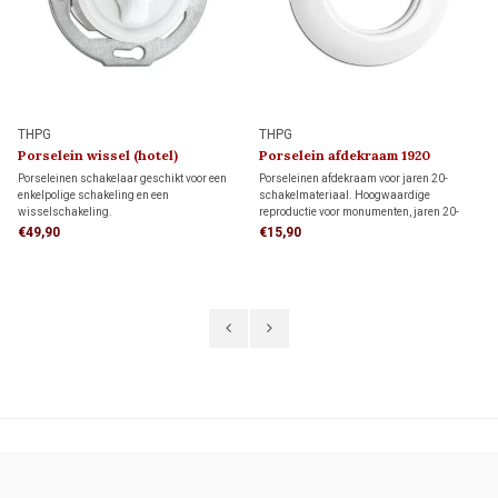
THPG
THPG
Porselein wissel (hotel)
Porselein afdekraam 1920
schakelaar 1920
Porseleinen schakelaar geschikt voor een
Porseleinen afdekraam voor jaren 20-
enkelpolige schakeling en een
schakelmateriaal. Hoogwaardige
wisselschakeling.
reproductie voor monumenten, jaren 20-
Enkelpolige schakeling: bedient de
woningen en klassieke interieurs.
€49,90
€15,90
verlichting met één schakelaar.
Wisselschakeling (hotelschakeling): twee
schakelaars bedienen samen dezelfde
verlichting.