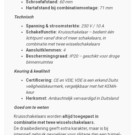
Schroefafstand:
60 mm
Hartafstand bij combinatiemontage:
71 mm
Technisch
Spanning & stroomsterkte:
250 V / 10 A
Schakelfunctie:
Kruisschakelaar – bedient één
lichtpunt vanaf drie of meer schakelaars, in
combinatie met twee wisselschakelaars
Aansluitklemmen:
4
Beschermingsgraad:
IP20 – geschikt voor droge
binnenruimtes
Keuring & kwaliteit
Certificering:
CE en VDE; VDE is een erkend Duits
veiligheidskeurmerk, vergelijkbaar met het KEMA-
keur
Herkomst:
Ambachtelijk vervaardigd in Duitsland
Goed om te weten
Kruisschakelaars worden
altijd toegepast
in
combinatie met
twee wisselschakelaars.
De draaibediening geeft extra karakter, maar is bij
intensief gebruik gevoeliger voor slijtage dan een tuimel-