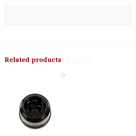
Related products
Related products