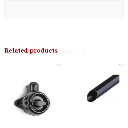
Related products
Related products