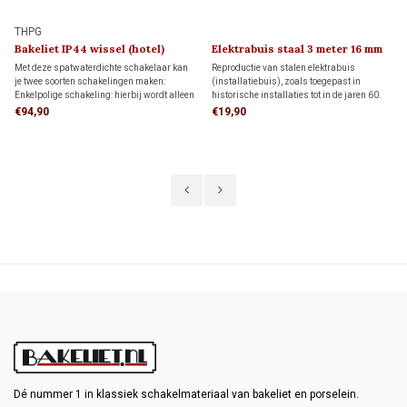
THPG
Bakeliet IP44 wissel (hotel)
Elektrabuis staal 3 meter 16 mm
schakelaar 1940
Met deze spatwaterdichte schakelaar kan
Reproductie van stalen elektrabuis
je twee soorten schakelingen maken:
(installatiebuis), zoals toegepast in
Enkelpolige schakeling: hierbij wordt alleen
historische installaties tot in de jaren 60.
de stroomvoerende draad onderbroken.
De metalen buis heeft een druksterkte van
€94,90
€19,90
Wisselschakeling (hotelschakeling): twee
1250 N/5 cm. Transportkosten binnen
schakelaars bedienen samen één lamp of
Nederland bedragen € 99,- of afhalen in
lampgroep.
Hendrik-Ido-Ambacht
Dé nummer 1 in klassiek schakelmateriaal van bakeliet en porselein.