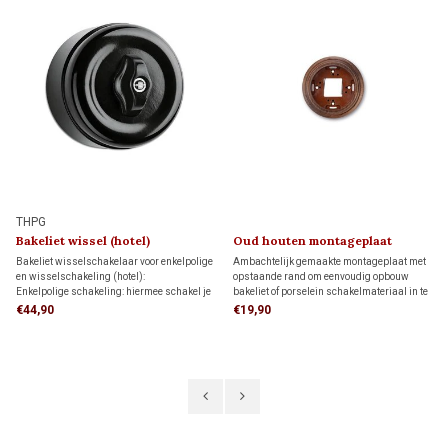
THPG
Bakeliet wissel (hotel)
Oud houten montageplaat
schakelaar 1930
1910/1930
Bakeliet wisselschakelaar voor enkelpolige
Ambachtelijk gemaakte montageplaat met
en wisselschakeling (hotel):
opstaande rand om eenvoudig opbouw
Enkelpolige schakeling: hiermee schakel je
bakeliet of porselein schakelmateriaal in te
een lamp vanaf één schakelaar aan en uit.
monteren. Deze montageplaat past direct
€44,90
€19,90
Wisselschakeling: hiermee schakel je een
op de muur of op een ronde inbouwdoos.
lamp vanaf twee verschillende schakelaars
aan en uit.