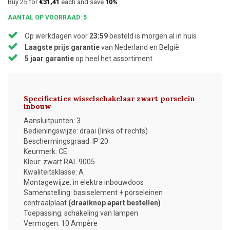
Buy 25 for
€31,41
each and save
10%
AANTAL OP VOORRAAD: 5
Op werkdagen voor
23:59
besteld is morgen al in huis
Laagste prijs garantie
van Nederland en België
5 jaar garantie
op heel het assortiment
Specificaties wisselschakelaar zwart porselein
inbouw
Aansluitpunten: 3
Bedieningswijze: draai (links of rechts)
Beschermingsgraad: IP 20
Keurmerk: CE
Kleur: zwart RAL 9005
Kwaliteitsklasse: A
Montagewijze: in elektra inbouwdoos
Samenstelling: basiselement + porseleinen
centraalplaat
(draaiknop apart bestellen)
Toepassing: schakeling van lampen
Vermogen: 10
Ampère