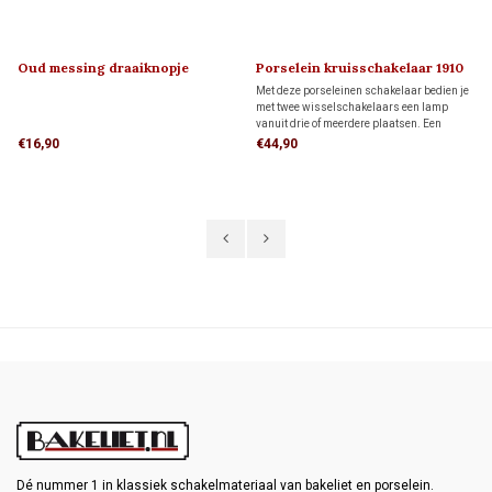
Oud messing draaiknopje
Porselein kruisschakelaar 1910
'klassiek' 1910
Met deze porseleinen schakelaar bedien je
met twee wisselschakelaars een lamp
vanuit drie of meerdere plaatsen. Een
bijbehorend draaiknopje bestel je hieronder
€16,90
€44,90
apart bij 'gerelateerde producten'
Dé nummer 1 in klassiek schakelmateriaal van bakeliet en porselein.