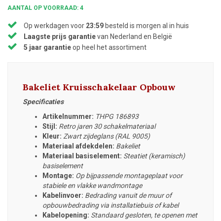
AANTAL OP VOORRAAD: 4
Op werkdagen voor
23:59
besteld is morgen al in huis
Laagste prijs garantie
van Nederland en België
5 jaar garantie
op heel het assortiment
Bakeliet Kruisschakelaar Opbouw
Specificaties
Artikelnummer:
THPG 186893
Stijl:
Retro jaren 30 schakelmateriaal
Kleur:
Zwart zijdeglans (RAL 9005)
Materiaal afdekdelen:
Bakeliet
Materiaal basiselement:
Steatiet (keramisch)
basiselement
Montage:
Op bijpassende montageplaat voor
stabiele en vlakke wandmontage
Kabelinvoer:
Bedrading vanuit de muur of
opbouwbedrading via installatiebuis of kabel
Kabelopening:
Standaard gesloten, te openen met