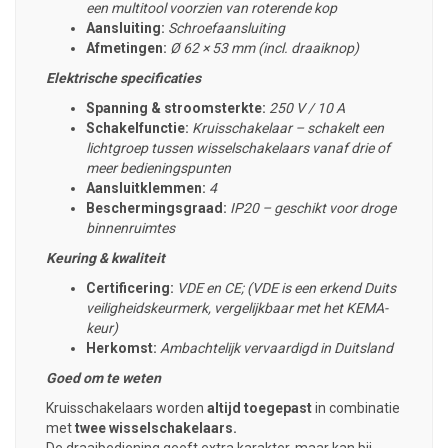
een multitool voorzien van roterende kop
Aansluiting:
Schroefaansluiting
Afmetingen:
Ø 62 × 53 mm (incl. draaiknop)
Elektrische specificaties
Spanning & stroomsterkte:
250 V / 10 A
Schakelfunctie:
Kruisschakelaar – schakelt een
lichtgroep tussen wisselschakelaars vanaf drie of
meer bedieningspunten
Aansluitklemmen:
4
Beschermingsgraad:
IP20 – geschikt voor droge
binnenruimtes
Keuring & kwaliteit
Certificering:
VDE en CE; (VDE is een erkend Duits
veiligheidskeurmerk, vergelijkbaar met het KEMA-
keur)
Herkomst:
Ambachtelijk vervaardigd in Duitsland
Goed om te weten
Kruisschakelaars worden
altijd toegepast
in combinatie
met
twee wisselschakelaars.
De draaibediening geeft extra karakter, maar kan bij