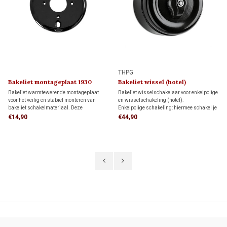
THPG
Bakeliet montageplaat 1930
Bakeliet wissel (hotel)
schakelaar 1930
Bakeliet warmtewerende montageplaat
Bakeliet wisselschakelaar voor enkelpolige
voor het veilig en stabiel monteren van
en wisselschakeling (hotel):
bakeliet schakelmateriaal. Deze
Enkelpolige schakeling: hiermee schakel je
montageplaat past op één inbouwdoos,
een lamp vanaf één schakelaar aan en uit.
€14,90
€44,90
maar kan ook direct op de wand worden
Wisselschakeling: hiermee schakel je een
gemonteerd.
lamp vanaf twee verschillende schakelaars
aan en uit.