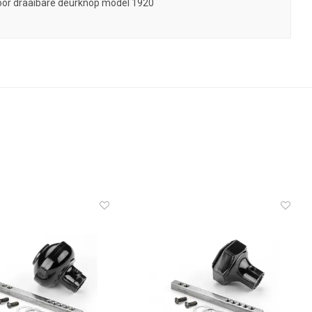
voor draaibare deurknop model 1920