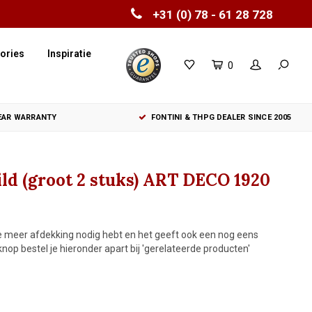
+31 (0) 78 - 61 28 728
ories
Inspiratie
0
YEAR WARRANTY
FONTINI & THPG DEALER SINCE 2005
ld (groot 2 stuks) ART DECO 1920
s je meer afdekking nodig hebt en het geeft ook een nog eens
nop bestel je hieronder apart bij 'gerelateerde producten'