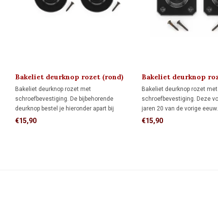
Bakeliet deurknop rozet (rond)
Bakeliet deurknop ro
ART DECO 1920
(vierkant) ART DECO 
Bakeliet deurknop rozet met
Bakeliet deurknop rozet met
schroefbevestiging. De bijbehorende
schroefbevestiging. Deze vo
deurknop bestel je hieronder apart bij
jaren 20 van de vorige eeuw
'gerelateerde producten'
bijbehorende deurknop beste
€15,90
€15,90
apart bij 'gerelateerde produ