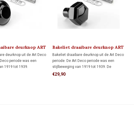
aaibare deurknop ART
Bakeliet draaibare deurknop ART
DECO 1920
are deurknop uit de Art Deco
Bakeliet draaibare deurknop uit de Art Deco
t Deco periode was een
periode. De Art Deco periode was een
an 1919 tot 1939.
stijlbeweging van 1919 tot 1939. De
zetten bestel je hieronder
zeshoekige vorm is typisch jaren 20 van de
€29,90
lateerde producten'
vorige eeuw. Bijbehorende rozetten bestel
je hieronder apart bij 'gerelateerde
producten'