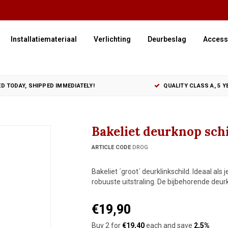
Installatiemateriaal
Verlichting
Deurbeslag
Access
D TODAY, SHIPPED IMMEDIATELY!
QUALITY CLASS A, 5 
Bakeliet deurknop schi
ARTICLE CODE
DROG
Bakeliet ´groot´ deurklinkschild. Ideaal al
robuuste uitstraling. De bijbehorende deurk
€19,90
Buy 2 for
€19,40
each and save
2,5%