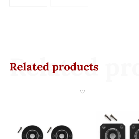
Related pr
Related products