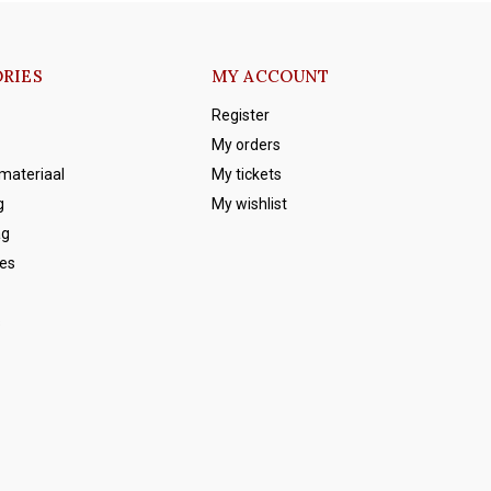
RIES
MY ACCOUNT
Register
My orders
emateriaal
My tickets
g
My wishlist
ag
es
s