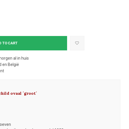
D TO CART
morgen al in huis
 en België
ent
child ovaal ´groot´
roeven