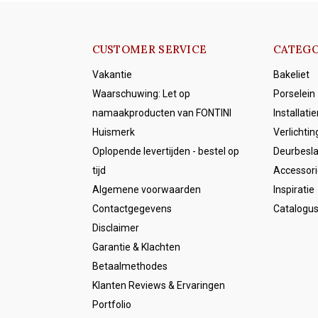
CUSTOMER SERVICE
CATEGO
Vakantie
Bakeliet
Waarschuwing: Let op
Porselein
namaakproducten van FONTINI
Installati
Huismerk
Verlichtin
Oplopende levertijden - bestel op
Deurbesl
tijd
Accessori
Algemene voorwaarden
Inspiratie
Contactgegevens
Catalogu
Disclaimer
Garantie & Klachten
Betaalmethodes
Klanten Reviews & Ervaringen
Portfolio