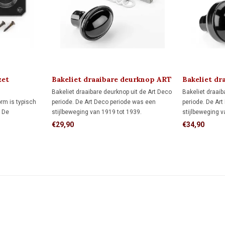
zet
Bakeliet draaibare deurknop ART
Bakeliet dr
1920
DECO 1920
DECO 1920
Bakeliet draaibare deurknop uit de Art Deco
Bakeliet draaib
rm is typisch
periode. De Art Deco periode was een
periode. De Ar
. De
stijlbeweging van 1919 tot 1939.
stijlbeweging v
l je hieronder
Bijbehorende rozetten bestel je hieronder
Bijbehorende ro
€29,90
€34,90
cten'
apart bij 'gerelateerde producten'
apart bij 'gere