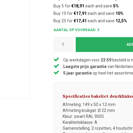
Buy 5 for
€18,91
each and save
5%
Buy 10 for
€17,91
each and save
10%
Buy 25 for
€17,41
each and save
12,5%
AANTAL OP VOORRAAD: 3
AD
Op werkdagen voor
23:59
besteld is 
Laagste prijs garantie
van Nederland
5 jaar garantie
op heel het assortim
Specificaties bakeliet deurklinks
Afmeting: 149 x 50 x 12 mm
Afmeting krukgat: Ø 22 mm
Kleur: zwart RAL 9005
Kwaliteitsklasse: A
Samenstelling: 2 rozetten, 4 houtsch