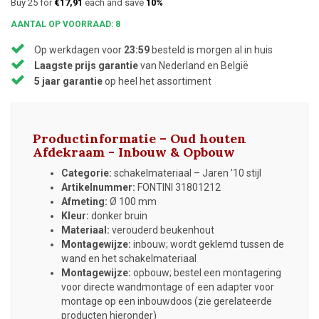
Buy 25 for
€17,91
each and save
10%
AANTAL OP VOORRAAD: 8
Op werkdagen voor
23:59
besteld is morgen al in huis
Laagste prijs garantie
van Nederland en België
5 jaar garantie
op heel het assortiment
Productinformatie – Oud houten
Afdekraam - Inbouw & Opbouw
Categorie:
schakelmateriaal – Jaren ’10 stijl
Artikelnummer:
FONTINI 31801212
Afmeting:
Ø 100 mm
Kleur:
donker bruin
Materiaal:
verouderd beukenhout
Montagewijze:
inbouw; wordt geklemd tussen de
wand en het schakelmateriaal
Montagewijze:
opbouw; bestel een montagering
voor directe wandmontage of een adapter voor
montage op een inbouwdoos (zie gerelateerde
producten hieronder)