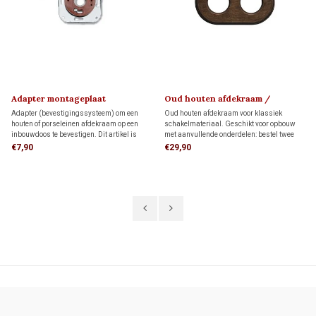
Adapter montageplaat
Oud houten afdekraam /
montageplaat 1910
Adapter (bevestigingssysteem) om een
Oud houten afdekraam voor klassiek
houten of porseleinen afdekraam op een
schakelmateriaal. Geschikt voor opbouw
inbouwdoos te bevestigen. Dit artikel is
met aanvullende onderdelen: bestel twee
alleen nodig wanneer je een FONTINI-
montageringen voor directe wandmontage
€7,90
€29,90
afdekraam als montageplaat voor opbouw
of twee adapters voor montage op twee
schakelmateriaal wilt gebruiken.
inbouwdozen.