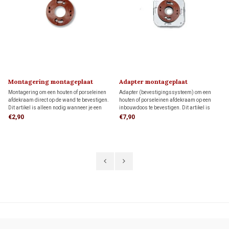
Montagering montageplaat
Adapter montageplaat
Montagering om een houten of porseleinen
Adapter (bevestigingssysteem) om een
afdekraam direct op de wand te bevestigen.
houten of porseleinen afdekraam op een
Dit artikel is alleen nodig wanneer je een
inbouwdoos te bevestigen. Dit artikel is
FONTINI-afdekraam als montageplaat voor
alleen nodig wanneer je een FONTINI-
€2,90
€7,90
opbouw schakelmateriaal wilt gebruiken.
afdekraam als montageplaat voor opbouw
schakelmateriaal wilt gebruiken.