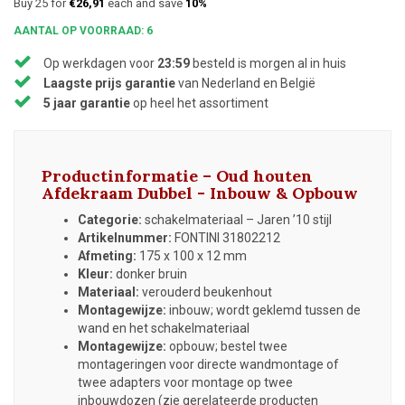
Buy 25 for
€26,91
each and save
10%
AANTAL OP VOORRAAD: 6
Op werkdagen voor
23:59
besteld is morgen al in huis
Laagste prijs garantie
van Nederland en België
5 jaar garantie
op heel het assortiment
Productinformatie – Oud houten
Afdekraam Dubbel - Inbouw & Opbouw
Categorie:
schakelmateriaal – Jaren ’10 stijl
Artikelnummer:
FONTINI 31802212
Afmeting:
175 x 100 x 12 mm
Kleur:
donker bruin
Materiaal:
verouderd beukenhout
Montagewijze:
inbouw; wordt geklemd tussen de
wand en het schakelmateriaal
Montagewijze:
opbouw; bestel twee
montageringen voor directe wandmontage of
twee adapters voor montage op twee
inbouwdozen (zie gerelateerde producten