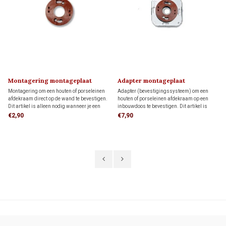
Montagering montageplaat
Adapter montageplaat
Montagering om een houten of porseleinen
Adapter (bevestigingssysteem) om een
afdekraam direct op de wand te bevestigen.
houten of porseleinen afdekraam op een
Dit artikel is alleen nodig wanneer je een
inbouwdoos te bevestigen. Dit artikel is
FONTINI-afdekraam als montageplaat voor
alleen nodig wanneer je een FONTINI-
€2,90
€7,90
opbouw schakelmateriaal wilt gebruiken.
afdekraam als montageplaat voor opbouw
schakelmateriaal wilt gebruiken.