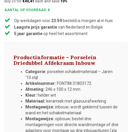
Buy 25 for
€40,41
each and save
10%
AANTAL OP VOORRAAD: 8
Op werkdagen voor
23:59
besteld is morgen al in huis
Laagste prijs garantie
van Nederland en België
5 jaar garantie
op heel het assortiment
Productinformatie – Porselein
Driedubbel Afdekraam Inbouw
Categorie:
porselein schakelmateriaal – Jaren
’10 stijl
Artikelnummer:
FONTINI 31803172
Afmeting:
246 x 100 x 12 mm
Kleur:
helder wit
Materiaal:
keramiek met glazuurafwerking
Montagewijze:
inbouw; wordt geklemd tussen de
wand en het schakelmateriaal
Montagewijze:
opbouw; bestel drie
montageringen voor directe wandmontage of drie
adapters voor montage op drie inbouwdozen (zie