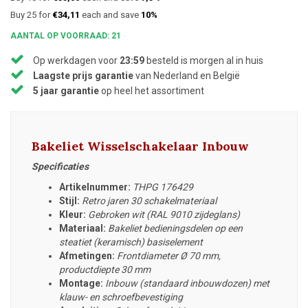
Buy 25 for
€34,11
each and save
10%
AANTAL OP VOORRAAD: 21
Op werkdagen voor
23:59
besteld is morgen al in huis
Laagste prijs garantie
van Nederland en België
5 jaar garantie
op heel het assortiment
Bakeliet Wisselschakelaar Inbouw
Specificaties
Artikelnummer:
THPG 176429
Stijl:
Retro jaren 30 schakelmateriaal
Kleur:
Gebroken wit (RAL 9010 zijdeglans)
Materiaal:
Bakeliet bedieningsdelen op een
steatiet (keramisch) basiselement
Afmetingen:
Frontdiameter
Ø 70 mm,
productdiepte 30 mm
Montage:
Inbouw (standaard inbouwdozen) met
klauw- en schroefbevestiging