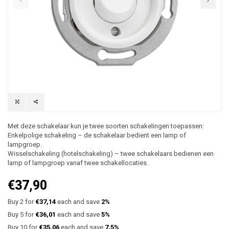
Met deze schakelaar kun je twee soorten schakelingen toepassen:
Enkelpolige schakeling – de schakelaar bedient een lamp of
lampgroep.
Wisselschakeling (hotelschakeling) – twee schakelaars bedienen een
lamp of lampgroep vanaf twee schakellocaties.
€37,90
Buy 2 for
€37,14
each and save
2%
Buy 5 for
€36,01
each and save
5%
Buy 10 for
€35,06
each and save
7,5%