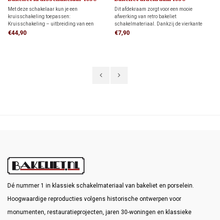
Met deze schakelaar kun je een
Dit afdekraam zorgt voor een mooie
kruisschakeling toepassen:
afwerking van retro bakeliet
Kruisschakeling – uitbreiding van een
schakelmateriaal. Dankzij de vierkante
wisselschakeling waarmee een lamp of
vorm biedt het meer dekking rondom de
€44,90
€7,90
lampgroep vanaf drie of meer
inbouwdoos dan een rond afdekraam,
schakellocaties wordt bediend met twee
ideaal als je de muur al netjes hebt
wisselschakelaars en één of meer
afgewerkt en niet meer wilt bijwerken.
kruisschakelaars.
Dé nummer 1 in klassiek schakelmateriaal van bakeliet en porselein.
Hoogwaardige reproducties volgens historische ontwerpen voor
monumenten, restauratieprojecten, jaren 30-woningen en klassieke