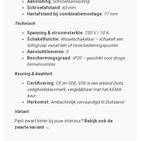
Aansluiting
:
Schroefaansluiting
Schroefafstand:
60 mm
Hartafstand bij combinatiemontage:
71 mm
Technisch
Spanning & stroomsterkte:
250 V / 10 A
Schakelfunctie:
Wisselschakelaar – schakelt een
lichtgroep vanaf één of twee bedieningspunten
Aansluitklemmen:
3
Beschermingsgraad:
IP20 – geschikt voor droge
binnenruimtes
Keuring & kwaliteit
Certificering:
CE en VDE; VDE is een erkend Duits
veiligheidskeurmerk, vergelijkbaar met het KEMA-
keur
Herkomst:
Ambachtelijk vervaardigd in Duitsland
Variant
Past zwart beter bij jouw interieur?
Bekijk ook de
zwarte variant →