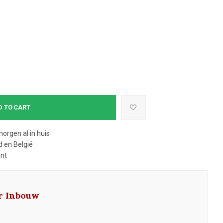
D TO CART
morgen al in huis
 en België
ent
ar Inbouw