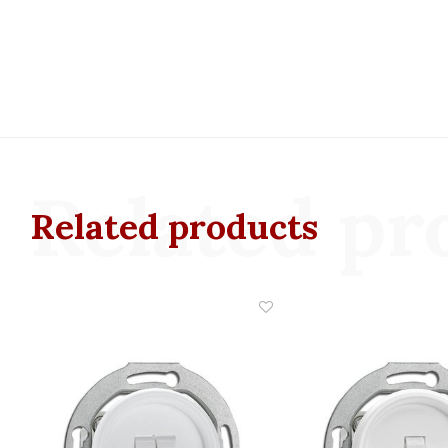
Related pr
Related products