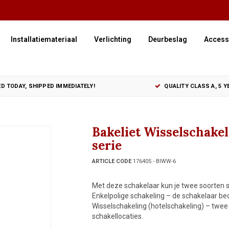
Installatiemateriaal
Verlichting
Deurbeslag
Access
D TODAY, SHIPPED IMMEDIATELY!
QUALITY CLASS A, 5 
Bakeliet Wisselschake
serie
ARTICLE CODE
176405 - BIWW-6
Met deze schakelaar kun je twee soorten 
Enkelpolige schakeling – de schakelaar be
Wisselschakeling (hotelschakeling) – twe
schakellocaties.