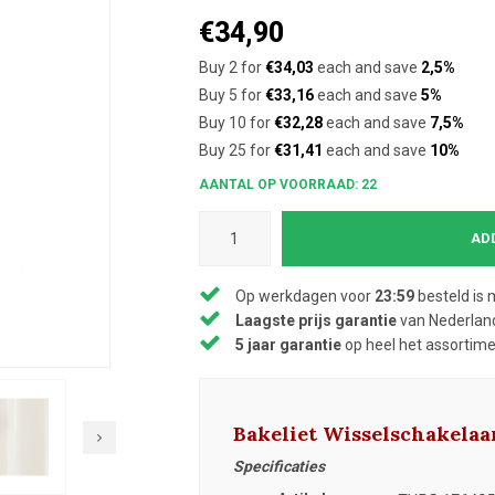
€34,90
Buy 2 for
€34,03
each and save
2,5%
Buy 5 for
€33,16
each and save
5%
Buy 10 for
€32,28
each and save
7,5%
Buy 25 for
€31,41
each and save
10%
AANTAL OP VOORRAAD: 22
AD
Op werkdagen voor
23:59
besteld is 
Laagste prijs garantie
van Nederland
5 jaar garantie
op heel het assortim
Bakeliet Wisselschakela
Specificaties