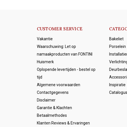
CUSTOMER SERVICE
CATEGO
Vakantie
Bakeliet
Waarschuwing: Let op
Porselein
namaakproducten van FONTINI
Installati
Huismerk
Verlichtin
Oplopende levertijden - bestel op
Deurbesl
tijd
Accessori
Algemene voorwaarden
Inspiratie
Contactgegevens
Catalogu
Disclaimer
Garantie & Klachten
Betaalmethodes
Klanten Reviews & Ervaringen