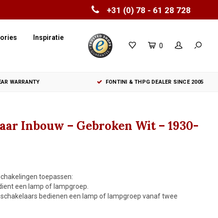
+31 (0) 78 - 61 28 728
ories
Inspiratie
0
YEAR WARRANTY
FONTINI & THPG DEALER SINCE 2005
laar Inbouw – Gebroken Wit – 1930-
schakelingen toepassen:
dient een lamp of lampgroep.
e schakelaars bedienen een lamp of lampgroep vanaf twee