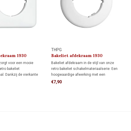
THPG
dekraam 1930
Bakeliet afdekraam 1930
zorgt voor een mooie
Bakeliet afdekraam in de stijl van onze
etro bakeliet
retro bakeliet schakelmateriaalserie. Een
l. Dankzij de vierkante
hoogwaardige afwerking met een
 meer dekking rondom de
authentieke uitstraling.
€7,90
n een rond afdekraam,
e muur al netjes hebt
et meer wilt bijwerken.