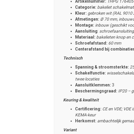
Artikelnummer:
THPG 176405
Categorie:
bakeliet schakelmat
Kleur:
gebroken wit (RAL 9010 z
Afmetingen:
Ø 70 mm, inbouw
Montage:
inbouw (geschikt vo
Aansluiting
:
schroefaansluiting
Materiaal:
bakelieten knop en c
Schroefafstand:
60 mm
Centerafstand bij combinati
Technisch
Spanning & stroomsterkte:
25
Schakelfunctie:
wisselschakela
twee locaties
Aansluitklemmen:
3
Beschermingsgraad:
IP20 – g
Keuring & kwaliteit
Certificering:
CE en VDE; VDE is
KEMA-keur
Herkomst:
ambachtelijk gemaak
Variant