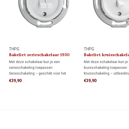
THPG
THPG
Bakeliet serieschakelaar 1930
Bakeliet kruisschakel
Met deze schakelaar kun je een
Met deze schakelaar kun je
serieschakeling toepassen:
kruisschakeling toepassen:
Serieschakeling – geschikt voor het
Kruisschakeling – uitbreidi
onafhankelijk schakelen van twee
wisselschakeling waarmee 
€39,90
€39,90
lichtpunten vanuit één schakelaar.
lampgroep vanaf drie of mee
Niet geschikt voor wissel- of
schakellocaties wordt bedi
kruisschakelingen.
wisselschakelaars en één o
kruisschakelaars.