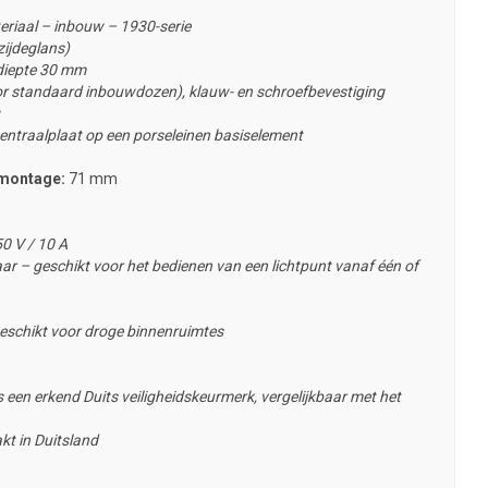
eriaal – inbouw – 1930-serie
ijdeglans)
diepte 30 mm
or standaard inbouwdozen), klauw- en schroefbevestiging
entraalplaat op een porseleinen basiselement
emontage:
71 mm
0 V / 10 A
ar – geschikt voor het bedienen van een lichtpunt vanaf één of
eschikt voor droge binnenruimtes
 een erkend Duits veiligheidskeurmerk, vergelijkbaar met het
t in Duitsland