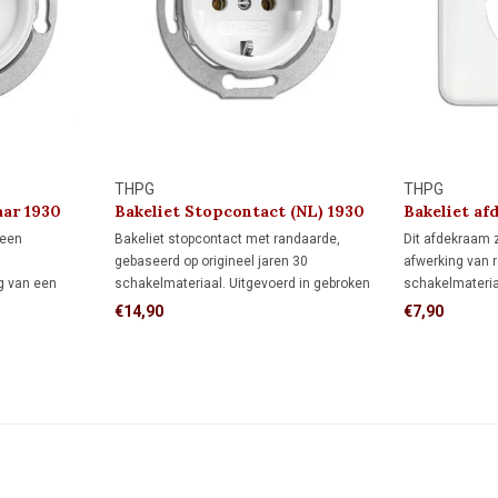
THPG
THPG
aar 1930
Bakeliet Stopcontact (NL) 1930
Bakeliet af
 een
Bakeliet stopcontact met randaarde,
Dit afdekraam 
gebaseerd op origineel jaren 30
afwerking van r
ng van een
schakelmateriaal. Uitgevoerd in gebroken
schakelmateriaa
een lamp of
wit bakeliet en geschikt voor standaard
vorm biedt het
€14,90
€7,90
r
inbouwdozen. Voor monumenten, jaren 30-
inbouwdoos da
end met twee
woningen en klassieke interieurs met
ideaal als je d
f meer
karakter.
afgewerkt en ni