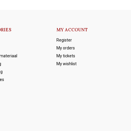
RIES
MY ACCOUNT
Register
My orders
emateriaal
My tickets
g
My wishlist
ag
es
s