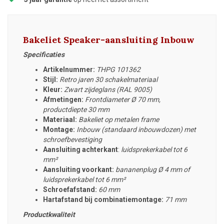
Bakeliet Speaker-aansluiting Inbouw
Specificaties
Artikelnummer:
THPG 101362
Stijl:
Retro jaren 30 schakelmateriaal
Kleur:
Zwart zijdeglans (RAL 9005)
Afmetingen:
Frontdiameter Ø 70 mm,
productdiepte 30 mm
Materiaal:
Bakeliet op metalen frame
Montage:
Inbouw (standaard inbouwdozen) met
schroefbevestiging
Aansluiting achterkant
:
luidsprekerkabel tot 6
mm²
Aansluiting voorkant:
bananenplug Ø 4 mm of
luidsprekerkabel tot 6 mm²
Schroefafstand:
60 mm
Hartafstand bij combinatiemontage:
71 mm
Productkwaliteit