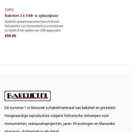
THPG
Bakeliet 2 x USB-A oplaadpunt
Bakeliet oplaadstopcontact geschikt voor
het opladen van bijvoorbeeld je smartphone
en tablet of het voeden van USB-apparaten.
Gelijktijdig opladen van twee apparaten is
€59,90
mogelijk.
Dé nummer 1 in klassiek schakelmateriaal van bakeliet en porselein.
Hoogwaardige reproducties volgens historische ontwerpen voor
monumenten, restauratieprojecten, jaren 30-woningen en klassieke
interieurs. Authentiek in elk detail.