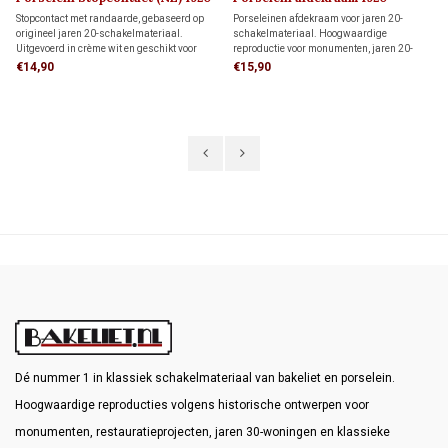
Stopcontact met randaarde, gebaseerd op
Porseleinen afdekraam voor jaren 20-
origineel jaren 20-schakelmateriaal.
schakelmateriaal. Hoogwaardige
Uitgevoerd in crème wit en geschikt voor
reproductie voor monumenten, jaren 20-
standaard inbouwdozen. Voor
woningen en klassieke interieurs.
€14,90
€15,90
monumenten, jaren 20-woningen en
klassieke interieurs met karakter.
Dé nummer 1 in klassiek schakelmateriaal van bakeliet en porselein.
Hoogwaardige reproducties volgens historische ontwerpen voor
monumenten, restauratieprojecten, jaren 30-woningen en klassieke