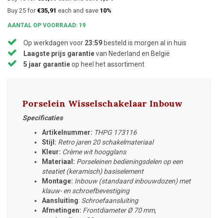
Buy 25 for
€35,91
each and save
10%
AANTAL OP VOORRAAD: 19
Op werkdagen voor
23:59
besteld is morgen al in huis
Laagste prijs garantie
van Nederland en België
5 jaar garantie
op heel het assortiment
Porselein Wisselschakelaar Inbouw
Specificaties
Artikelnummer:
THPG 173116
Stijl:
Retro jaren 20 schakelmateriaal
Kleur:
Crème wit hoogglans
Materiaal:
Porseleinen bedieningsdelen op een
steatiet (keramisch) basiselement
Montage:
Inbouw (standaard inbouwdozen) met
klauw- en schroefbevestiging
Aansluiting
:
Schroefaansluiting
Afmetingen:
Frontdiameter
Ø 70 mm,