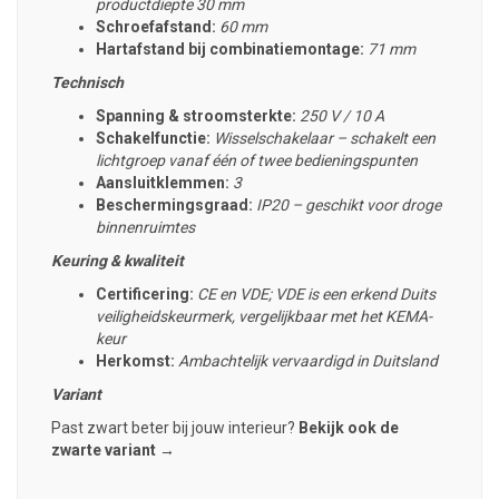
productdiepte 30 mm
Schroefafstand:
60 mm
Hartafstand bij combinatiemontage:
71 mm
Technisch
Spanning & stroomsterkte:
250 V / 10 A
Schakelfunctie:
Wisselschakelaar – schakelt een
lichtgroep vanaf één of twee bedieningspunten
Aansluitklemmen:
3
Beschermingsgraad:
IP20 – geschikt voor droge
binnenruimtes
Keuring & kwaliteit
Certificering:
CE en VDE; VDE is een erkend Duits
veiligheidskeurmerk, vergelijkbaar met het KEMA-
keur
Herkomst:
Ambachtelijk vervaardigd in Duitsland
Variant
Past zwart beter bij jouw interieur?
Bekijk ook de
zwarte variant →