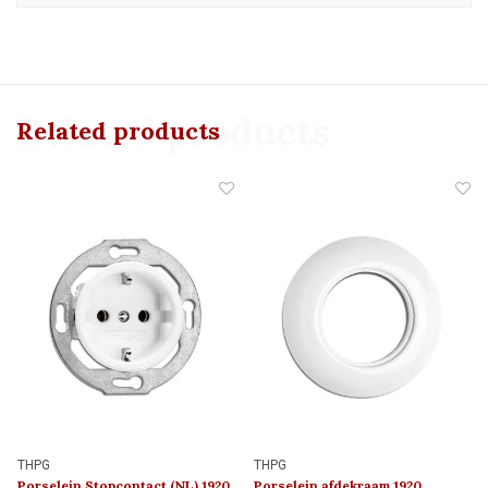
Related products
Related products
THPG
THPG
Porselein Stopcontact (NL) 1920
Porselein afdekraam 1920