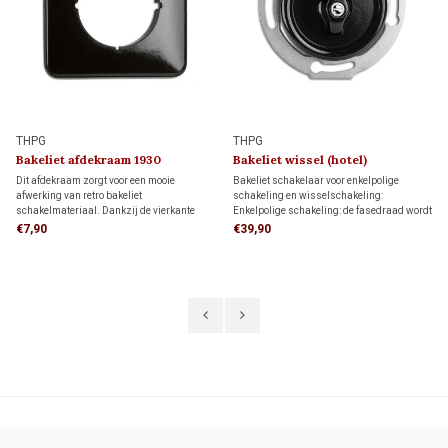
THPG
THPG
Bakeliet afdekraam 1930
Bakeliet wissel (hotel)
schakelaar 1930
Dit afdekraam zorgt voor een mooie
Bakeliet schakelaar voor enkelpolige
afwerking van retro bakeliet
schakeling en wisselschakeling:
schakelmateriaal. Dankzij de vierkante
Enkelpolige schakeling: de fasedraad wordt
vorm biedt het meer dekking rondom de
onderbroken om een lichtpunt te schakelen.
€7,90
€39,90
inbouwdoos dan een rond afdekraam,
Wisselschakeling (hotelschakeling): twee
ideaal als je de muur al netjes hebt
schakelaars bedienen samen één
afgewerkt en niet meer wilt bijwerken.
lichtpunt.