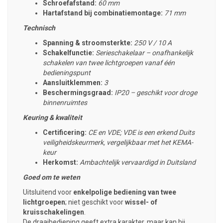
Schroefafstand:
60 mm
Hartafstand bij combinatiemontage:
71 mm
Technisch
Spanning & stroomsterkte:
250 V / 10 A
Schakelfunctie:
Serieschakelaar – onafhankelijk
schakelen van twee lichtgroepen vanaf één
bedieningspunt
Aansluitklemmen:
3
Beschermingsgraad:
IP20 – geschikt voor droge
binnenruimtes
Keuring & kwaliteit
Certificering:
CE en VDE; VDE is een erkend Duits
veiligheidskeurmerk, vergelijkbaar met het KEMA-
keur
Herkomst:
Ambachtelijk vervaardigd in Duitsland
Goed om te weten
Uitsluitend voor
enkelpolige bediening van twee
lichtgroepen
; niet geschikt voor
wissel- of
kruisschakelingen
.
De draaibediening geeft extra karakter, maar kan bij