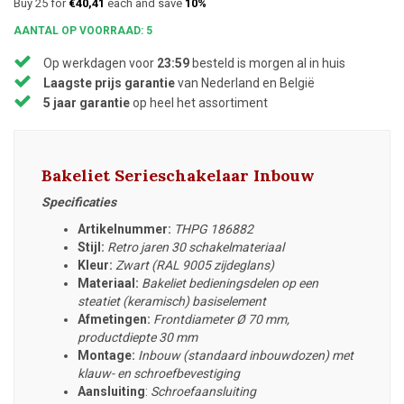
Buy 25 for
€40,41
each and save
10%
AANTAL OP VOORRAAD: 5
Op werkdagen voor
23:59
besteld is morgen al in huis
Laagste prijs garantie
van Nederland en België
5 jaar garantie
op heel het assortiment
Bakeliet Serieschakelaar Inbouw
Specificaties
Artikelnummer:
THPG 186882
Stijl:
Retro jaren 30 schakelmateriaal
Kleur:
Zwart (RAL 9005 zijdeglans)
Materiaal:
Bakeliet bedieningsdelen op een
steatiet (keramisch) basiselement
Afmetingen:
Frontdiameter
Ø 70 mm,
productdiepte 30 mm
Montage:
Inbouw (standaard inbouwdozen) met
klauw- en schroefbevestiging
Aansluiting
:
Schroefaansluiting