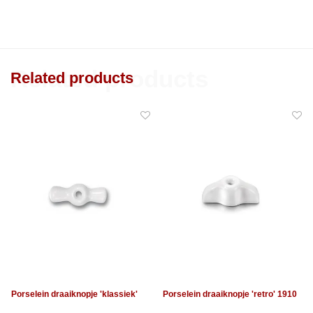
Related products
Related products
Porselein draaiknopje 'klassiek'
Porselein draaiknopje 'retro' 1910
1910