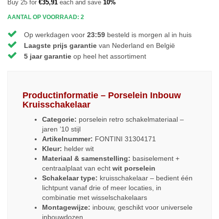
Buy 25 for
€35,91
each and save
10%
AANTAL OP VOORRAAD: 2
Op werkdagen voor
23:59
besteld is morgen al in huis
Laagste prijs garantie
van Nederland en België
5 jaar garantie
op heel het assortiment
Productinformatie – Porselein Inbouw
Kruisschakelaar
Categorie:
porselein retro schakelmateriaal –
jaren ’10 stijl
Artikelnummer:
FONTINI 31304171
Kleur:
helder wit
Materiaal & samenstelling:
basiselement +
centraalplaat van echt
wit porselein
Schakelaar type:
kruisschakelaar – bedient één
lichtpunt vanaf drie of meer locaties, in
combinatie met wisselschakelaars
Montagewijze:
inbouw, geschikt voor universele
inbouwdozen