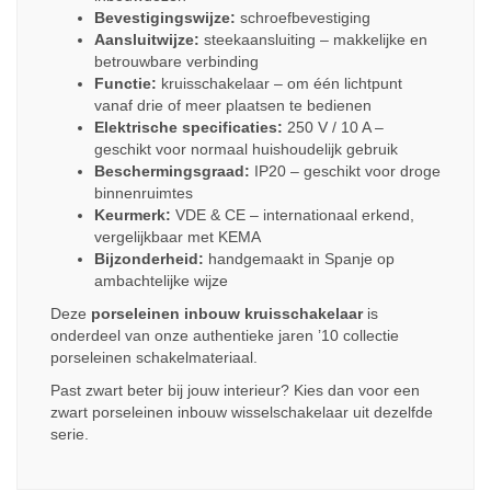
Bevestigingswijze:
schroefbevestiging
Aansluitwijze:
steekaansluiting – makkelijke en
betrouwbare verbinding
Functie:
kruisschakelaar – om één lichtpunt
vanaf drie of meer plaatsen te bedienen
Elektrische specificaties:
250 V / 10 A –
geschikt voor normaal huishoudelijk gebruik
Beschermingsgraad:
IP20 – geschikt voor droge
binnenruimtes
Keurmerk:
VDE & CE – internationaal erkend,
vergelijkbaar met KEMA
Bijzonderheid:
handgemaakt in Spanje op
ambachtelijke wijze
Deze
porseleinen inbouw kruisschakelaar
is
onderdeel van onze authentieke jaren ’10 collectie
porseleinen schakelmateriaal.
Past zwart beter bij jouw interieur? Kies dan voor een
zwart porseleinen inbouw wisselschakelaar uit dezelfde
serie.