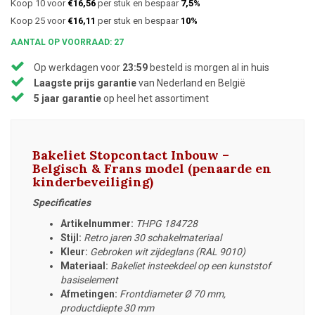
Koop 10 voor
€16,56
per stuk en bespaar
7,5%
Koop 25 voor
€16,11
per stuk en bespaar
10%
AANTAL OP VOORRAAD: 27
Op werkdagen voor
23:59
besteld is morgen al in huis
Laagste prijs garantie
van Nederland en België
5 jaar garantie
op heel het assortiment
Bakeliet Stopcontact Inbouw –
Belgisch & Frans model (penaarde en
kinderbeveiliging)
Specificaties
Artikelnummer:
THPG 184728
Stijl:
Retro jaren 30 schakelmateriaal
Kleur:
Gebroken wit zijdeglans (RAL 9010)
Materiaal:
Bakeliet insteekdeel op een kunststof
basiselement
Afmetingen:
Frontdiameter Ø 70 mm,
productdiepte 30 mm