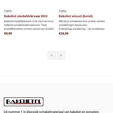
THPG
THPG
Bakeliet eindafdekraam 1930
Bakeliet wissel (hotel)
schakelaar 1930
Bakeliet eindafdekraam in de stijl van onze
Met deze schakelaar kun je twee soorten
bakeliet schakelmateriaalserie. Twee
schakelingen toepassen:
eindafdekramen vormen samen een dubbel
Enkelpolige schakeling – de schakelaar
afdekraam. Samen met een
bedient een lamp of lampgroep.
€9,90
€34,90
middenafdekraam ontstaat een driedelig
Wisselschakeling (hotelschakeling) – twee
afdekraam.
schakelaars bedienen een lamp of
lampgroep vanaf twee schakellocaties.
Dé nummer 1 in klassiek schakelmateriaal van bakeliet en porselein.