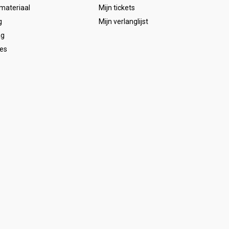
emateriaal
Mijn tickets
g
Mijn verlanglijst
ag
es
s