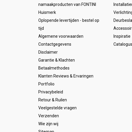
namaakproducten van FONTINI
Installati
Huismerk
Verlichtin
Oplopende levertijden - bestel op
Deurbesl
tijd
Accessoir
Algemene voorwaarden
Inspiratie
Contactgegevens
Catalogu
Disclaimer
Garantie & Klachten
Betaalmethodes
Klanten Reviews & Ervaringen
Portfolio
Privacybeleid
Retour & Ruilen
Veelgestelde vragen
Verzenden
Wie zijn wij
Sitemap