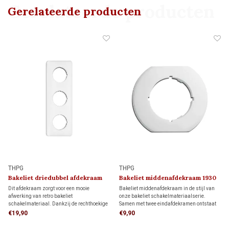
Gerelateerde producten
Gerelateerde producten
THPG
THPG
Bakeliet driedubbel afdekraam
Bakeliet middenafdekraam 1930
1930
Dit afdekraam zorgt voor een mooie
Bakeliet middenafdekraam in de stijl van
afwerking van retro bakeliet
onze bakeliet schakelmateriaalserie.
schakelmateriaal. Dankzij de rechthoekige
Samen met twee eindafdekramen ontstaat
vorm biedt het meer dekking rondom de
een driedelig afdekraam.
€19,90
€9,90
inbouwdoos dan een rond afdekraam,
ideaal als je de muur al netjes hebt