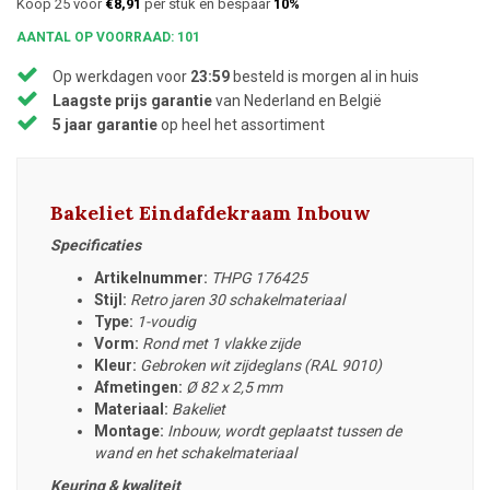
Koop 25 voor
€8,91
per stuk en bespaar
10%
AANTAL OP VOORRAAD: 101
Op werkdagen voor
23:59
besteld is morgen al in huis
Laagste prijs garantie
van Nederland en België
5 jaar garantie
op heel het assortiment
Bakeliet Eindafdekraam Inbouw
Specificaties
Artikelnummer:
THPG 176425
Stijl:
Retro jaren 30 schakelmateriaal
Type:
1-voudig
Vorm:
Rond met 1 vlakke zijde
Kleur:
Gebroken wit zijdeglans (RAL 9010)
Afmetingen:
Ø 82 x 2,5 mm
Materiaal:
Bakeliet
Montage:
Inbouw, wordt geplaatst tussen de
wand en het schakelmateriaal
Keuring & kwaliteit