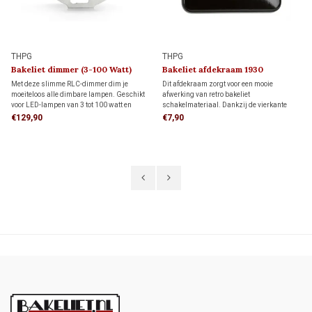
THPG
THPG
Bakeliet dimmer (3-100 Watt)
Bakeliet afdekraam 1930
1930
Met deze slimme RLC-dimmer dim je
Dit afdekraam zorgt voor een mooie
moeiteloos alle dimbare lampen. Geschikt
afwerking van retro bakeliet
voor LED-lampen van 3 tot 100 watt en
schakelmateriaal. Dankzij de vierkante
andere lampen van 7 tot 220 watt. Dankzij
vorm biedt het meer dekking rondom de
€129,90
€7,90
de instelbare functie voor flikkervrij dimmen
inbouwdoos dan een rond afdekraam,
geniet je altijd van optimale sfeer en
ideaal als je de muur al netjes hebt
comfort.
afgewerkt en niet meer wilt bijwerken.