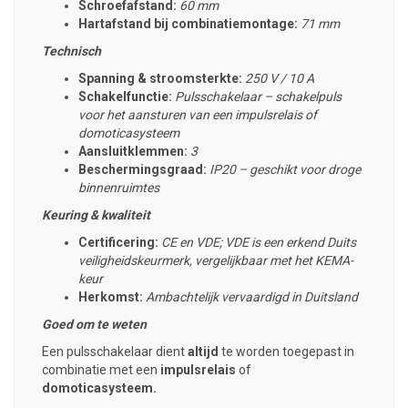
Schroefafstand:
60 mm
Hartafstand bij combinatiemontage:
71 mm
Technisch
Spanning & stroomsterkte:
250 V / 10 A
Schakelfunctie:
Pulsschakelaar – schakelpuls
voor het aansturen van een impulsrelais of
domoticasysteem
Aansluitklemmen:
3
Beschermingsgraad:
IP20 – geschikt voor droge
binnenruimtes
Keuring & kwaliteit
Certificering:
CE en VDE; VDE is een erkend Duits
veiligheidskeurmerk, vergelijkbaar met het KEMA-
keur
Herkomst:
Ambachtelijk vervaardigd in Duitsland
Goed om te weten
Een pulsschakelaar dient
altijd
te worden toegepast in
combinatie met een
impulsrelais
of
domoticasysteem.