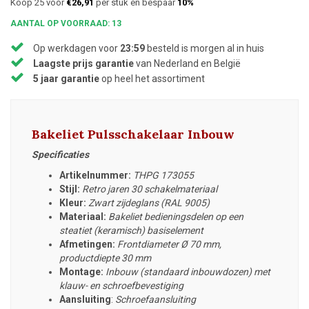
Koop 25 voor
€26,91
per stuk en bespaar
10%
AANTAL OP VOORRAAD: 13
Op werkdagen voor
23:59
besteld is morgen al in huis
Laagste prijs garantie
van Nederland en België
5 jaar garantie
op heel het assortiment
Bakeliet Pulsschakelaar Inbouw
Specificaties
Artikelnummer:
THPG 173055
Stijl:
Retro jaren 30 schakelmateriaal
Kleur:
Zwart zijdeglans (RAL 9005)
Materiaal:
Bakeliet bedieningsdelen op een
steatiet (keramisch) basiselement
Afmetingen:
Frontdiameter
Ø 70 mm,
productdiepte 30 mm
Montage:
Inbouw (standaard inbouwdozen) met
klauw- en schroefbevestiging
Aansluiting
:
Schroefaansluiting