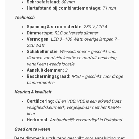
Schroefafstand:
60 mm
Hartafstand bij combinatiemontage:
71 mm
Technisch
Spanning & stroomsterkte:
230 V / 10 A
Dimmertype:
RLC universele dimmer
Vermogen:
LED 3–100 Watt, overige lampen 7–
220 Watt
Schakelfunctie:
Wisseldimmer – geschikt voor
dimmen vanaf één locatie en aan/uit-bediening
vanaf een tweede locatie
Aansluitklemmen:
3
Beschermingsgraad:
IP20 – geschikt voor droge
binnenruimtes
Keuring & kwaliteit
Certificering:
CE en VDE; VDE is een erkend Duits
veiligheidskeurmerk, vergelijkbaar met het KEMA-
keur
Herkomst:
Ambachtelijk vervaardigd in Duitsland
Goed om te weten
Deze dimmer is uitsluitend geschikt voor aansluiting met