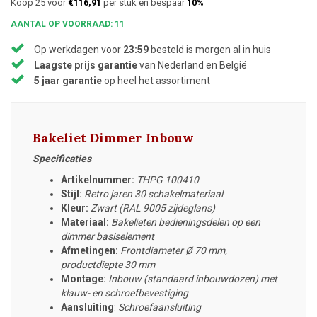
Koop 25 voor
€116,91
per stuk en bespaar
10%
AANTAL OP VOORRAAD: 11
Op werkdagen voor
23:59
besteld is morgen al in huis
Laagste prijs garantie
van Nederland en België
5 jaar garantie
op heel het assortiment
Bakeliet Dimmer Inbouw
Specificaties
Artikelnummer:
THPG 100410
Stijl:
Retro jaren 30 schakelmateriaal
Kleur:
Zwart (RAL 9005 zijdeglans)
Materiaal:
Bakelieten bedieningsdelen op een
dimmer basiselement
Afmetingen:
Frontdiameter
Ø 70 mm,
productdiepte 30 mm
Montage:
Inbouw (standaard inbouwdozen) met
klauw- en schroefbevestiging
Aansluiting
:
Schroefaansluiting