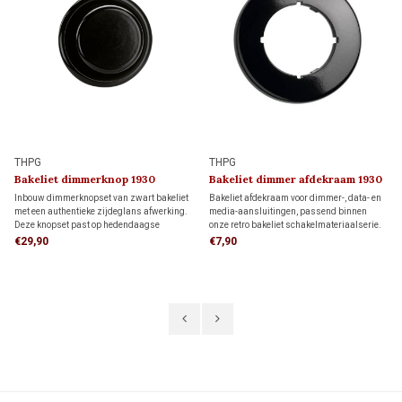
THPG
THPG
Bakeliet dimmerknop 1930
Bakeliet dimmer afdekraam 1930
Inbouw dimmerknopset van zwart bakeliet
Bakeliet afdekraam voor dimmer-, data- en
met een authentieke zijdeglans afwerking.
media-aansluitingen, passend binnen
Deze knopset past op hedendaagse
onze retro bakeliet schakelmateriaalserie.
dimmers met een 4 mm draai-as en is
Uitgevoerd in zwart voor een authentieke
€29,90
€7,90
ideaal voor wie de uitstraling van vroeger
jaren 30-uitstraling.
wil combineren met modern dimcomfort.