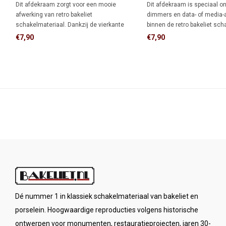
Dit afdekraam zorgt voor een mooie
Dit afdekraam is speciaal o
afwerking van retro bakeliet
dimmers en data- of media-
schakelmateriaal. Dankzij de vierkante
binnen de retro bakeliet sch
vorm biedt het meer dekking rondom de
serie. De vierkante vorm bie
€7,90
€7,90
inbouwdoos dan een rond afdekraam,
afdekking rondom de inbou
ideaal als je de muur al netjes hebt
rond afdekraam, ideaal wan
afgewerkt en niet meer wilt bijwerken.
is afgewerkt.
Dé nummer 1 in klassiek schakelmateriaal van bakeliet en
porselein. Hoogwaardige reproducties volgens historische
ontwerpen voor monumenten, restauratieprojecten, jaren 30-