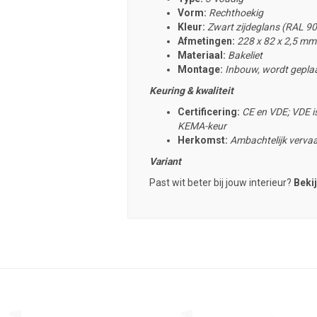
Vorm:
Rechthoekig
Kleur:
Zwart zijdeglans (RAL 9
Afmetingen:
228 x 82 x 2,5 mm
Materiaal:
Bakeliet
Montage:
Inbouw, wordt geplaa
Keuring & kwaliteit
Certificering:
CE en VDE; VDE is
KEMA-keur
Herkomst:
Ambachtelijk vervaa
Variant
Past wit beter bij jouw interieur?
Bekij