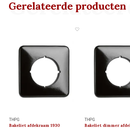
Gerelateer
Gerelateerde producten
THPG
THPG
Bakeliet afdekraam 1930
Bakeliet dimmer afd