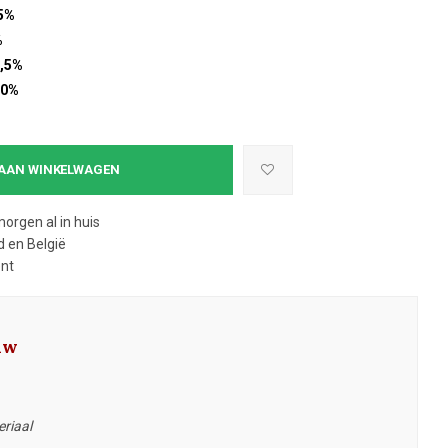
5%
%
,5%
10%
AAN WINKELWAGEN
morgen al in huis
 en België
ent
uw
eriaal