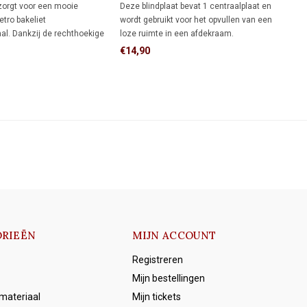
(schroefbevestiging) 1930
zorgt voor een mooie
Deze blindplaat bevat 1 centraalplaat en
etro bakeliet
wordt gebruikt voor het opvullen van een
al. Dankzij de rechthoekige
loze ruimte in een afdekraam.
 meer dekking rondom de
€14,90
n een rond afdekraam,
e muur al netjes hebt
et meer wilt bijwerken.
RIEËN
MIJN ACCOUNT
Registreren
Mijn bestellingen
emateriaal
Mijn tickets