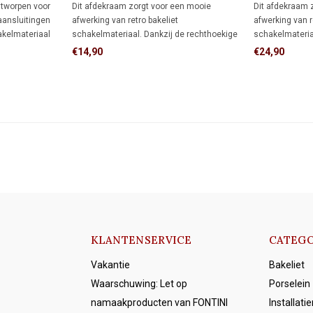
1930
ntworpen voor
Dit afdekraam zorgt voor een mooie
Dit afdekraam 
aansluitingen
afwerking van retro bakeliet
afwerking van r
akelmateriaal
schakelmateriaal. Dankzij de rechthoekige
schakelmateria
dt meer
vorm biedt het meer dekking rondom de
vorm biedt het
€14,90
€24,90
wdoos dan een
inbouwdoos dan een rond afdekraam,
inbouwdoos da
neer de muur al
ideaal als je de muur al netjes hebt
ideaal als je d
afgewerkt en niet meer wilt bijwerken.
afgewerkt en ni
KLANTENSERVICE
CATEGO
Vakantie
Bakeliet
Waarschuwing: Let op
Porselein
namaakproducten van FONTINI
Installati