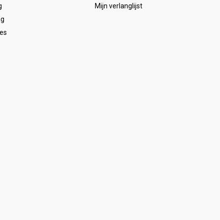
g
Mijn verlanglijst
ag
es
s