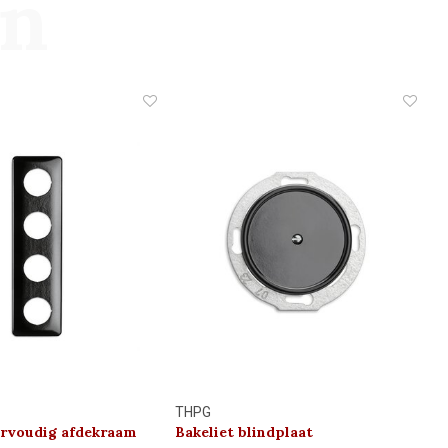
en
THPG
ervoudig afdekraam
Bakeliet blindplaat