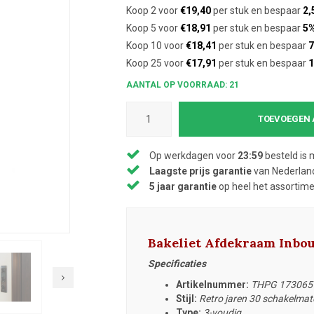
Koop 2 voor
€19,40
per stuk en bespaar
2,
Koop 5 voor
€18,91
per stuk en bespaar
5
Koop 10 voor
€18,41
per stuk en bespaar
7
Koop 25 voor
€17,91
per stuk en bespaar
AANTAL OP VOORRAAD: 21
TOEVOEGEN 
Op werkdagen voor
23:59
besteld is 
Laagste prijs garantie
van Nederland
5 jaar garantie
op heel het assortim
Bakeliet Afdekraam Inbo
Specificaties
Artikelnummer:
THPG 173065
Stijl:
Retro jaren 30 schakelmat
Type:
3-voudig