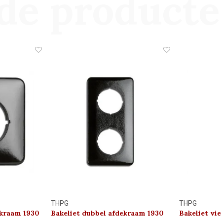
de product
THPG
THPG
ekraam 1930
Bakeliet dubbel afdekraam 1930
Bakeliet vi