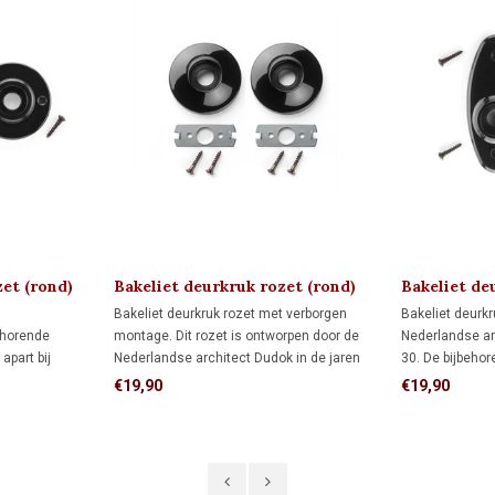
et (rond)
Bakeliet deurkruk rozet (rond)
Bakeliet de
DUDOK 1930
DUDOK 193
Bakeliet deurkruk rozet met verborgen
Bakeliet deurk
ehorende
montage. Dit rozet is ontworpen door de
Nederlandse ar
apart bij
Nederlandse architect Dudok in de jaren
30. De bijbehor
30. De bijbehorende deurkruk bestel je
hieronder apart
€19,90
€19,90
hieronder apart bij 'gerelateerde producten'