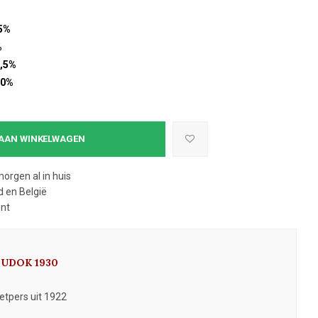
5%
%
,5%
10%
AAN WINKELWAGEN
morgen al in huis
 en België
ent
 DUDOK 1930
etpers uit 1922