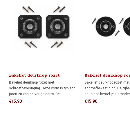
Bakeliet deurknop rozet
Bakeliet deurknop roz
(vierkant) ART DECO 1920
ART DECO 1920
Bakeliet deurknop rozet met
Bakeliet deurknop rozet met
schroefbevestiging. Deze vorm is typisch
schroefbevestiging. De bijb
jaren 20 van de vorige eeuw. De
deurknop bestel je hieronder 
bijbehorende deurknop bestel je hieronder
'gerelateerde producten'
€15,90
€15,90
apart bij 'gerelateerde producten'