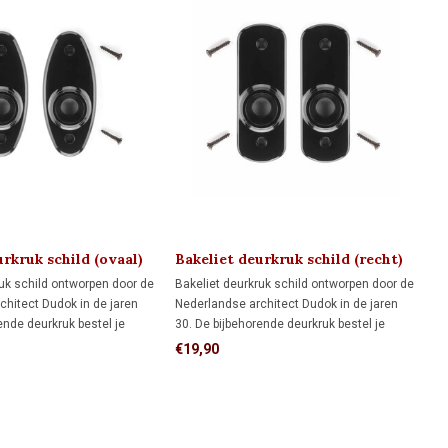
urkruk schild (ovaal)
Bakeliet deurkruk schild (recht)
B
0
DUDOK 1930
ruk schild ontworpen door de
Bakeliet deurkruk schild ontworpen door de
Ba
chitect Dudok in de jaren
Nederlandse architect Dudok in de jaren
on
ende deurkruk bestel je
30. De bijbehorende deurkruk bestel je
ge
 bij 'gerelateerde producten'
hieronder apart bij 'gerelateerde producten'
€19,90
€