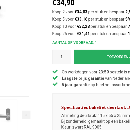
€34,90
Koop 2 voor
€34,03
per stuk en bespaar
2,
Koop 5 voor
€33,16
per stuk en bespaar
5
Koop 10 voor
€32,28
per stuk en bespaar
7
Koop 25 voor
€31,41
per stuk en bespaar
AANTAL OP VOORRAAD: 1
TOEVOEGEN 
Op werkdagen voor
23:59
besteld is 
Laagste prijs garantie
van Nederland
5 jaar garantie
op heel het assortim
Specificaties bakeliet deurkruk
Afmeting deurkruk: 115 x 55 x 25 mm
Bijzonderheid: gemaakt op een bakeli
Kleur: zwart RAL 9005