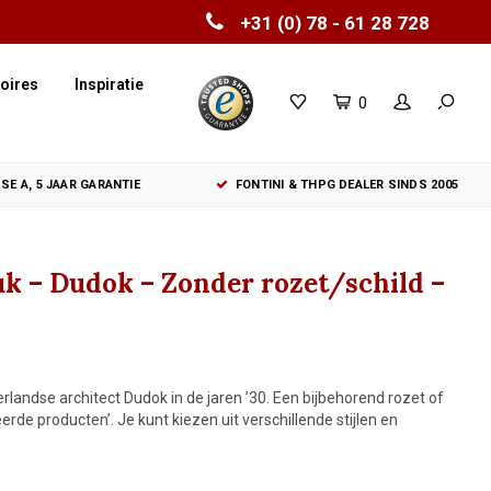
+31 (0) 78 - 61 28 728
oires
Inspiratie
0
SE A, 5 JAAR GARANTIE
FONTINI & THPG DEALER SINDS 2005
uk – Dudok – Zonder rozet/schild –
landse architect Dudok in de jaren ’30. Een bijbehorend rozet of
eerde producten’. Je kunt kiezen uit verschillende stijlen en