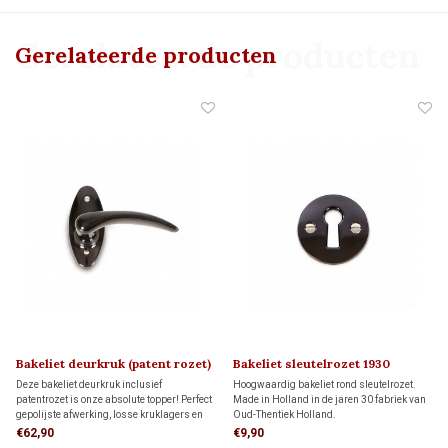
Gerelateerde producten
Gerelateerde producten
Bakeliet deurkruk (patent rozet)
Bakeliet sleutelrozet 1930
PHILITE 1930
Deze bakeliet deurkruk inclusief
Hoogwaardig bakeliet rond sleutelrozet.
patentrozet is onze absolute topper! Perfect
Made in Holland in de jaren 30 fabriek van
gepolijste afwerking, losse kruklagers en
Oud-Thentiek Holland.
messing vernikkelde patentschroeven voor
€62,90
€9,90
een solide bevestiging. Made in Holland!