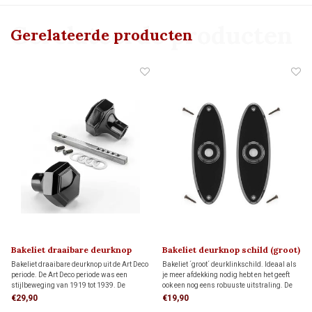
Gerelateerde producten
Gerelateerde producten
Bakeliet draaibare deurknop
Bakeliet deurknop schild (groot)
ART DECO 1920
ART DECO 1920
Bakeliet draaibare deurknop uit de Art Deco
Bakeliet ´groot´ deurklinkschild. Ideaal als
periode. De Art Deco periode was een
je meer afdekking nodig hebt en het geeft
stijlbeweging van 1919 tot 1939. De
ook een nog eens robuuste uitstraling. De
zeshoekige vorm is typisch jaren 20 van de
bijbehorende deurknop bestel je hieronder
€29,90
€19,90
vorige eeuw. Bijbehorende rozetten bestel je
apart bij 'gerelateerde producten'