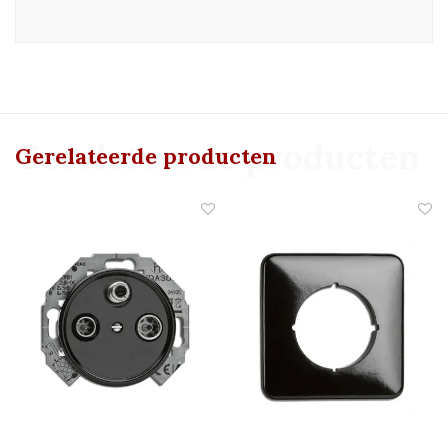
Gerelateerde producten
Gerelateerde producten