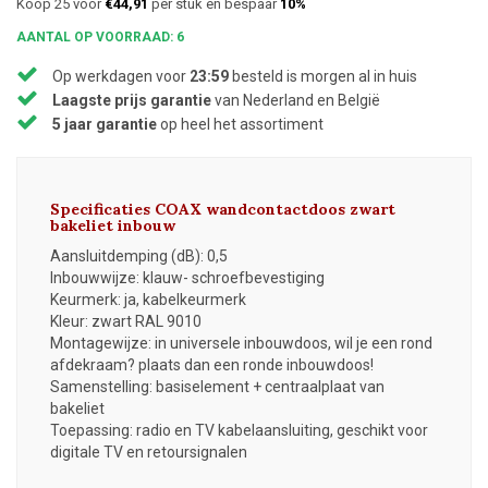
Koop 25 voor
€44,91
per stuk en bespaar
10%
AANTAL OP VOORRAAD: 6
Op werkdagen voor
23:59
besteld is morgen al in huis
Laagste prijs garantie
van Nederland en België
5 jaar garantie
op heel het assortiment
Specificaties COAX wandcontactdoos zwart
bakeliet inbouw
Aansluitdemping (dB): 0,5
Inbouwwijze: klauw- schroefbevestiging
Keurmerk: ja, kabelkeurmerk
Kleur: zwart RAL 9010
Montagewijze: in universele inbouwdoos, wil je een rond
afdekraam? plaats dan een ronde inbouwdoos!
Samenstelling: basiselement + centraalplaat van
bakeliet
Toepassing: radio en TV kabelaansluiting, geschikt voor
digitale TV en retoursignalen