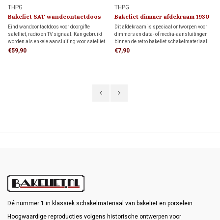
THPG
THPG
Bakeliet SAT wandcontactdoos
Bakeliet dimmer afdekraam 1930
Eind wandcontactdoos voor doorgifte
Dit afdekraam is speciaal ontworpen voor
satelliet, radio en TV signaal. Kan gebruikt
dimmers en data- of media-aansluitingen
worden als enkele aansluiting voor satelliet
binnen de retro bakeliet schakelmateriaal
tuner, maar ook in combinatie met een
serie. De vierkante vorm biedt meer
€59,90
€7,90
schakelbox.
afdekking rondom de inbouwdoos dan een
rond afdekraam, ideaal wanneer de muur al
is afgewerkt.
Dé nummer 1 in klassiek schakelmateriaal van bakeliet en porselein.
Hoogwaardige reproducties volgens historische ontwerpen voor