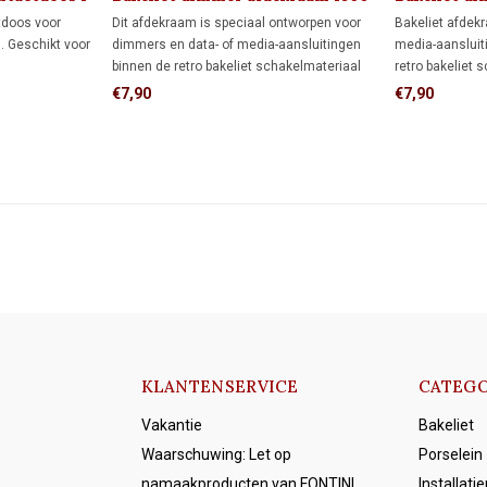
tdoos voor
Dit afdekraam is speciaal ontworpen voor
Bakeliet afdek
n. Geschikt voor
dimmers en data- of media-aansluitingen
media-aansluit
binnen de retro bakeliet schakelmateriaal
retro bakeliet 
serie. De vierkante vorm biedt meer
Uitgevoerd in 
€7,90
€7,90
afdekking rondom de inbouwdoos dan een
jaren 30-uitstra
rond afdekraam, ideaal wanneer de muur al
is afgewerkt.
KLANTENSERVICE
CATEGO
Vakantie
Bakeliet
Waarschuwing: Let op
Porselein
namaakproducten van FONTINI
Installati