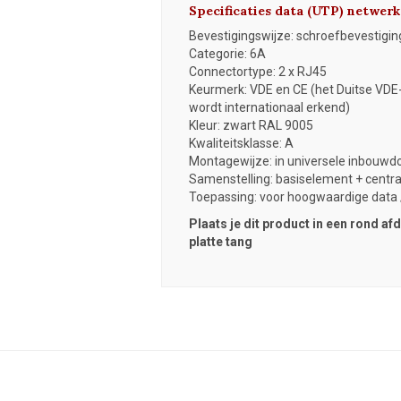
Specificaties data (UTP) netwer
Bevestigingswijze: schroefbevestigin
Categorie: 6A
Connectortype: 2 x RJ45
Keurmerk: VDE en CE (het Duitse VDE
wordt internationaal erkend)
Kleur: zwart RAL 9005
Kwaliteitsklasse: A
Montagewijze: in universele inbouwdo
Samenstelling: basiselement + centr
Toepassing: voor hoogwaardige data /
Plaats je dit product in een rond a
platte tang