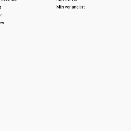
g
Mijn verlanglijst
ag
es
s