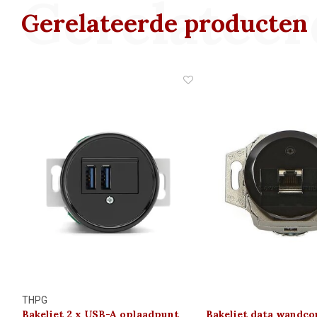
Gerelateer
Gerelateerde producten
THPG
Bakeliet 2 x USB-A oplaadpunt
Bakeliet data wandco