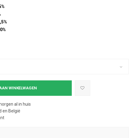
5%
%
,5%
10%
AAN WINKELWAGEN
morgen al in huis
 en België
ent