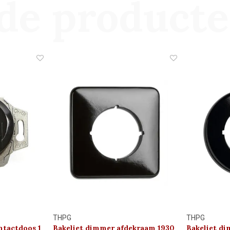
de product
THPG
THPG
ntactdoos 1
Bakeliet dimmer afdekraam 1930
Bakeliet d