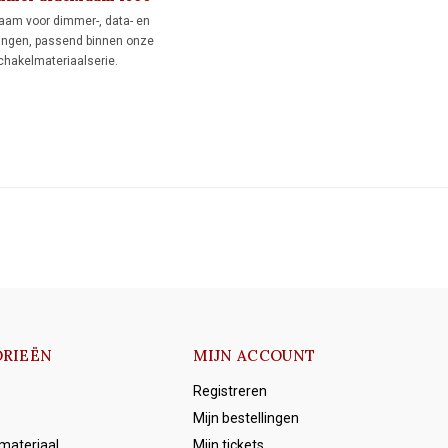
raam voor dimmer-, data- en
ingen, passend binnen onze
schakelmateriaalserie.
zwart voor een authentieke
ling.
RIEËN
MIJN ACCOUNT
Registreren
Mijn bestellingen
emateriaal
Mijn tickets