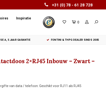
+31 (0) 78 - 61 28 728
oires
Inspiratie
0
SE A, 5 JAAR GARANTIE
FONTINI & THPG DEALER SINDS 2005
tactdoos 2×RJ45 Inbouw – Zwart –
ifte van data / telefoon. Geschikt voor RJ11 als RJ45